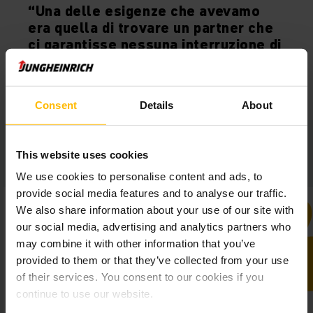
“Una delle esigenze che avevamo
era quella di trovare un partner che
ci garantisse nessuna interruzione di
servizio nei confronti dei nostri
clienti.”
Consent
Details
About
Tegola Canadese in pillole:
This website uses cookies
We use cookies to personalise content and ads, to
provide social media features and to analyse our traffic.
We also share information about your use of our site with
our social media, advertising and analytics partners who
may combine it with other information that you’ve
provided to them or that they’ve collected from your use
of their services. You consent to our cookies if you
continue to use our website.