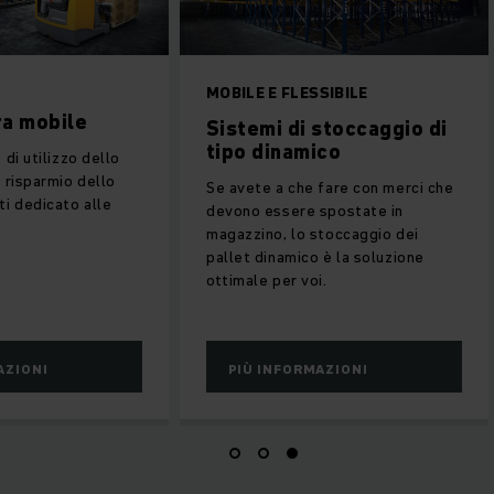
MOBILE E FLESSIBILE
ra mobile
Sistemi di stoccaggio di
tipo dinamico
 di utilizzo dello
l risparmio dello
Se avete a che fare con merci che
ti dedicato alle
devono essere spostate in
magazzino, lo stoccaggio dei
pallet dinamico è la soluzione
ottimale per voi.
AZIONI
PIÙ INFORMAZIONI