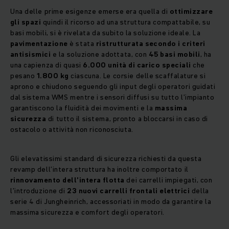
Una delle prime esigenze emerse era quella di
ottimizzare
gli spazi
quindi il ricorso ad una struttura compattabile, su
basi mobili, si è rivelata da subito la soluzione ideale. La
pavimentazione
è stata
ristrutturata secondo i criteri
antisismici
e la soluzione adottata, con
45 basi mobili
, ha
una capienza di quasi
6.000 unità di carico speciali
che
pesano
1.800 kg
ciascuna. Le corsie delle scaffalature si
aprono e chiudono seguendo gli input degli operatori guidati
dal sistema WMS mentre i sensori diffusi su tutto l’impianto
garantiscono la fluidità dei movimenti e la
massima
sicurezza
di tutto il sistema, pronto a bloccarsi in caso di
ostacolo o attività non riconosciuta.
Gli elevatissimi standard di sicurezza richiesti da questa
revamp dell’intera struttura ha inoltre comportato il
rinnovamento dell’intera flotta
dei carrelli impiegati, con
l’introduzione di
23 nuovi carrelli frontali elettrici
della
serie 4 di Jungheinrich, accessoriati in modo da garantire la
massima sicurezza e comfort degli operatori.