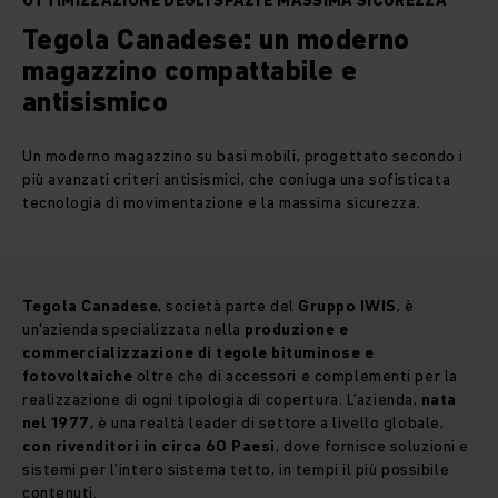
OTTIMIZZAZIONE DEGLI SPAZI E MASSIMA SICUREZZA
Tegola Canadese: un moderno
magazzino compattabile e
antisismico
Un moderno magazzino su basi mobili, progettato secondo i
più avanzati criteri antisismici, che coniuga una sofisticata
tecnologia di movimentazione e la massima sicurezza.
Tegola Canadese
, società parte del
Gruppo IWIS
, è
un'azienda specializzata nella
produzione e
commercializzazione di tegole bituminose e
fotovoltaiche
oltre che di accessori e complementi per la
realizzazione di ogni tipologia di copertura. L’azienda,
nata
nel 1977
, è una realtà leader di settore a livello globale,
con rivenditori in circa 60 Paesi
, dove fornisce soluzioni e
sistemi per l’intero sistema tetto, in tempi il più possibile
contenuti.