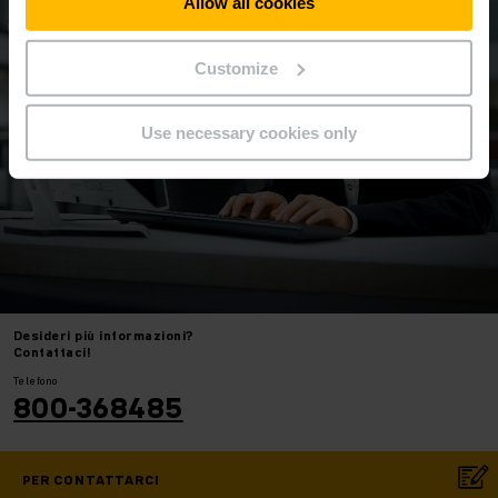
Allow all cookies
Customize
Use necessary cookies only
Desideri
più informazioni?
Contattaci!
Telefono
800-368485
PER CONTATTARCI