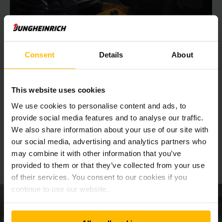
PER TUTTI I TIPI DI CARRELLI ELETTRICI
Batterie piombo-acido
Consent
Details
About
Approfittate della tecnologia dimostrata da 24, 48 e 80 V
per tutti gli impieghi.
This website uses cookies
We use cookies to personalise content and ads, to
PIÙ INFORMAZIONI
provide social media features and to analyse our traffic.
We also share information about your use of our site with
our social media, advertising and analytics partners who
Saremo felici di poterti consigliare
may combine it with other information that you’ve
provided to them or that they’ve collected from your use
Chiedi subito un appuntamento!
of their services. You consent to our cookies if you
continue to use our website.