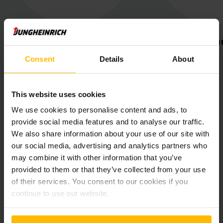
Esperienze dei clienti
Eventi e ap
Consent
Details
About
This website uses cookies
We use cookies to personalise content and ads, to
provide social media features and to analyse our traffic.
We also share information about your use of our site with
ISCRIVITI ALLA NEWSLETTER
our social media, advertising and analytics partners who
may combine it with other information that you’ve
provided to them or that they’ve collected from your use
of their services. You consent to our cookies if you
continue to use our website.