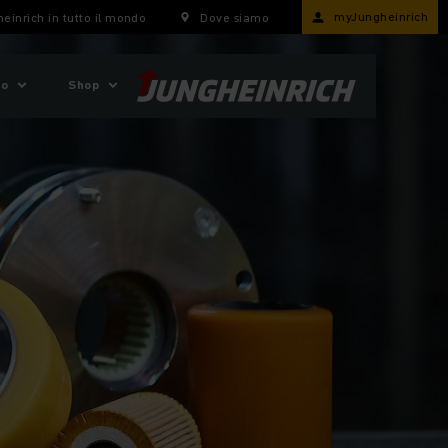
myJungheinrich
einrich in tutto il mondo
Dove siamo
mo
Shop