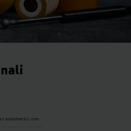
nali
emi automatici, con
 riparazione eseguite