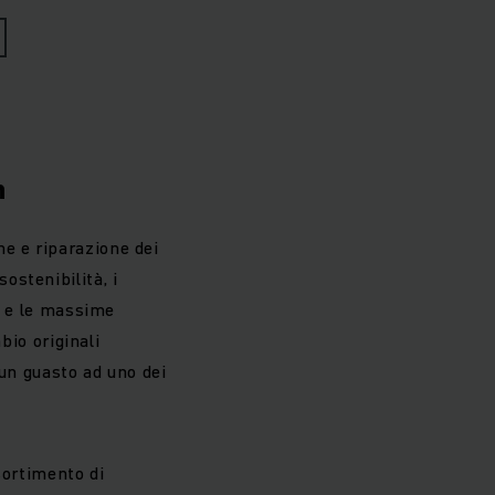
ione.
h
ne e riparazione dei
 sostenibilità, i
tà e le massime
bio originali
 un guasto ad uno dei
sortimento di