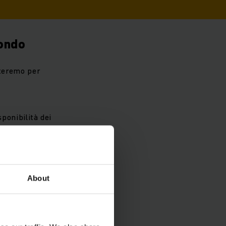
mondo
tteremo per
sponibilità dei
About