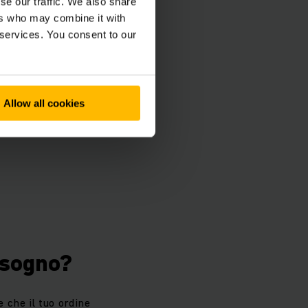
se our traffic. We also share
ers who may combine it with
 services. You consent to our
Allow all cookies
isogno?
e che il tuo ordine