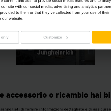
e content and ads, to provide social media features and to analy
 our site with our social media, advertising and analytics partn
 provided to them or that they’ve collected from your use of their
e our website.
 only
Customize
RICAMBI ORIGINALI IN 24 ORE
Parts Online
Jungheinrich
le accessorio o ricambio hai b
aranno lieti di fornire informazioni dettagliate e di assicurar