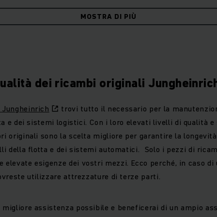
damente garantiscono che la tua flotta sarà sempre in funz
MOSTRA DI PIÙ
qualità dei ricambi originali Jungheinric
e Jungheinrich
trovi tutto il necessario per la manutenzio
ta e dei sistemi logistici. Con i loro elevati livelli di qualità e
ri originali sono la scelta migliore per garantire la longevi
li della flotta e dei sistemi automatici. Solo i pezzi di ricam
e elevate esigenze dei vostri mezzi. Ecco perché, in caso di
dovreste utilizzare attrezzature di terze parti.
a migliore assistenza possibile e beneficerai di un ampio as