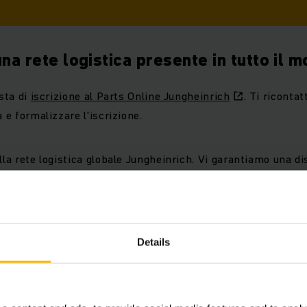
una rete logistica presente in tutto il 
esta di
iscrizione al Parts Online Jungheinrich
. Ti riconta
a e formalizzare l'iscrizione.
lla rete logistica globale Jungheinrich. Vi garantiamo una di
8% e la loro consegna nel più breve tempo possibile.
Details