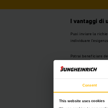
I vantaggi di 
Puoi inviare la richi
individuare l'esigenz
Potrai beneficiare de
ricambi di oltre il 9
Consent
This website uses cookies