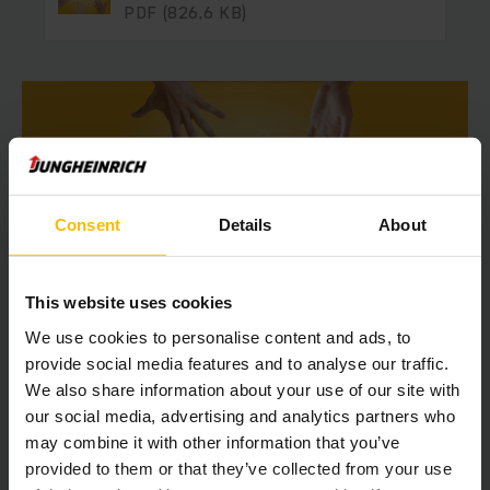
PDF
(826,6 KB)
Consent
Details
About
This website uses cookies
We use cookies to personalise content and ads, to
provide social media features and to analyse our traffic.
We also share information about your use of our site with
ASSUMERSI LA RESPONSABILITÀ
our social media, advertising and analytics partners who
Codice dei Diritti Umani, Salute e
may combine it with other information that you’ve
Sicurezza sul Lavoro
provided to them or that they’ve collected from your use