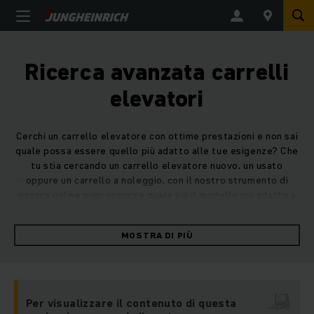
Ricerca avanzata carrelli
elevatori
Cerchi un carrello elevatore con ottime prestazioni e non sai
quale possa essere quello più adatto alle tue esigenze? Che
tu stia cercando un carrello elevatore nuovo, un usato
oppure un carrello a noleggio, con il nostro strumento di
ricerca online puoi scoprire quale sia il modello più adatto a
te. Indica, in pochi passi, per quale attività o tipo di impiego
ti serve il carrello, in che area di utilizzo sarà adoperato, il
MOSTRA DI PIÙ
percorso indicativo che dovrà percorrere e il carico da
movimentare: il nostro strumento di ricerca avanzata carrelli
elevatori ti mostrerà immediatamente il tipo di carrello
perfetto per le tue esigenze.
Per visualizzare il contenuto di questa