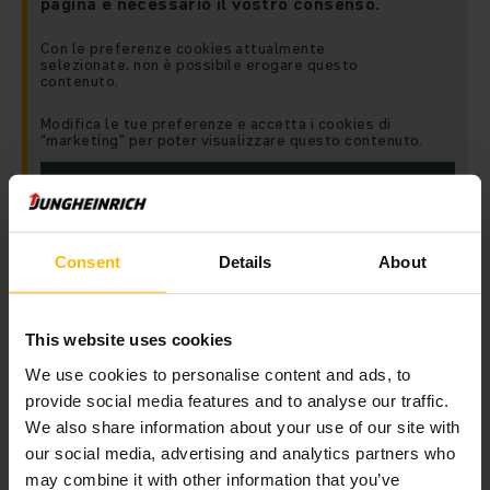
pagina è necessario il vostro consenso.
Con le preferenze cookies attualmente
selezionate, non è possibile erogare questo
contenuto.
Modifica le tue preferenze e accetta i cookies di
“marketing” per poter visualizzare questo contenuto.
ACCETTA I COOKIES
Consent
Details
About
This website uses cookies
We use cookies to personalise content and ads, to
provide social media features and to analyse our traffic.
Rimani aggiornato
Social media
We also share information about your use of our site with
our social media, advertising and analytics partners who
may combine it with other information that you’ve
RICEVI LA