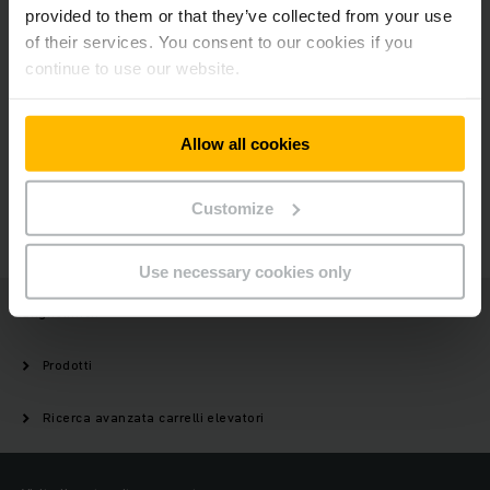
NOSTRA
provided to them or that they’ve collected from your use
NEWSLETTER
of their services. You consent to our cookies if you
continue to use our website.
Possiamo aiutarti?
Allow all cookies
Customize
CONTATTACI
Use necessary cookies only
Jungheinrich
Prodotti
Ricerca avanzata carrelli elevatori