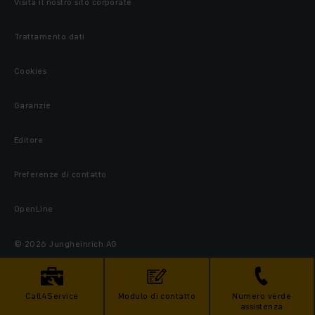
Visita il nostro sito corporate
Trattamento dati
Cookies
Garanzie
Editore
Preferenze di contatto
OpenLine
© 2026 Jungheinrich AG
Call4Service
Modulo di contatto
Numero verde
assistenza