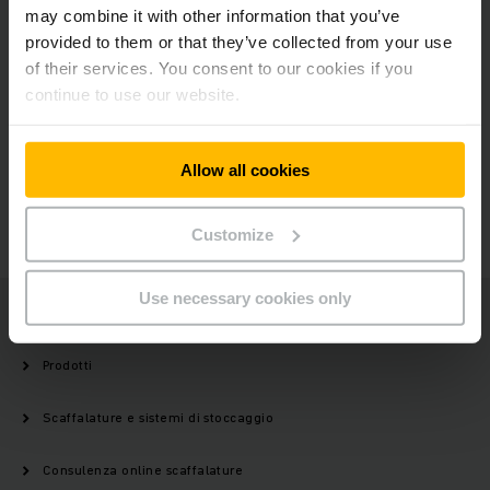
NOSTRA
may combine it with other information that you’ve
NEWSLETTER
provided to them or that they’ve collected from your use
of their services. You consent to our cookies if you
continue to use our website.
Possiamo aiutarti?
Allow all cookies
CONTATTACI
Customize
Use necessary cookies only
Jungheinrich
Prodotti
Scaffalature e sistemi di stoccaggio
Consulenza online scaffalature