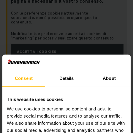
pagina è necessario il vostro consenso.
Con le preferenze cookies attualmente
selezionate, non è possibile erogare questo
contenuto.
Modifica le tue preferenze e accetta i cookies di
“marketing” per poter visualizzare questo contenuto.
ACCETTA I COOKIES
Consent
Details
About
This website uses cookies
We use cookies to personalise content and ads, to
Rimani aggiornato
Social media
provide social media features and to analyse our traffic.
We also share information about your use of our site with
our social media, advertising and analytics partners who
RICEVI LA