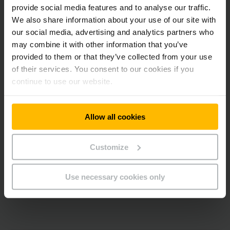
provide social media features and to analyse our traffic.
Sicuro grazie alla protezione dalla
We also share information about your use of our site with
partenza accidentale e classe di
our social media, advertising and analytics partners who
protezione IP54
may combine it with other information that you’ve
provided to them or that they’ve collected from your use
La protezione dalla partenza accidentale porta sicurezza: Se
of their services. You consent to our cookies if you
la spina del caricabatterie incorporato è inserita nella presa,
il carrello non parte. Si evitano così il danneggiamento della
continue to use our website.
spina o della presa causato dallo strappo accidentale o il
pericolo di scossa elettrica.
Allow all cookies
Per aumentare la sicurezza, i nostri caricabatterie
incorporati sono costruiti secondo l’"International Protection
Customize
Code 54" IP54, vale a dire: Sono a tenuta stagna contro
acqua e polvere. La potenza viene trasmessa mediante
interfacce a spina Tyco definite. Questo impedisce che i dadi
Use necessary cookies only
sui perni a vite si svitino.