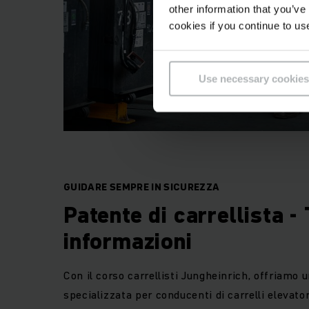
other information that you’ve
cookies if you continue to us
Use necessary cookies
GUIDARE SEMPRE IN SICUREZZA
Patente di carrellista - 
informazioni
Con il corso carrellisti Jungheinrich, offriamo
specializzata per conducenti di carrelli elevato