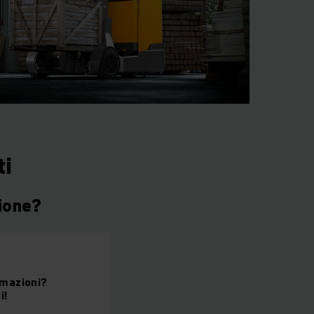
ti
zione?
rmazioni?
i!