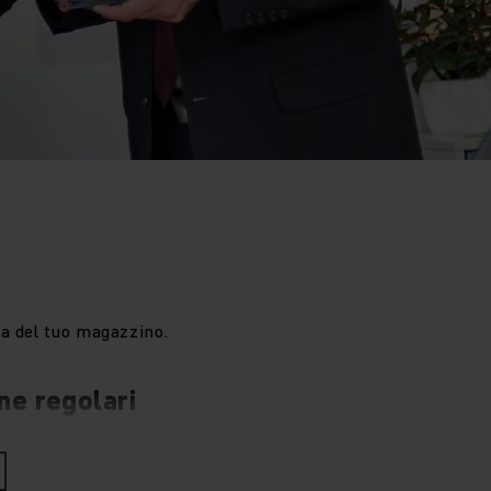
za del tuo magazzino.
one regolari
ve esercitarsi molto
i la sicurezza è la