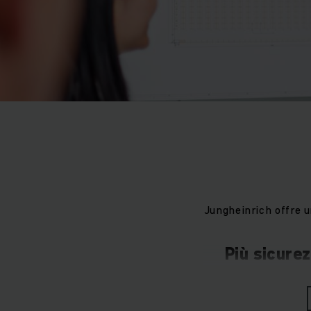
Jungheinrich offre u
Più sicurez
Il lavoro quotidian
per governarle. Qu