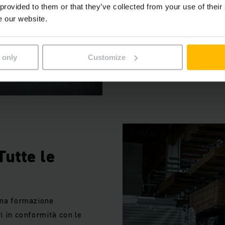
La protezione delle person
 provided to them or that they’ve collected from your use of their
Jungheinrich ti offre anche 
e our website.
PIÙ INFORMAZIONI
 only
Customize
Tutte le
 una formazione
ri in conformità con le