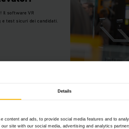
e! Il software VR
e test sicuri dei candidati.
Details
PER UNA MAGGIORE SICURE
Corso di guid
e content and ads, to provide social media features and to analy
 our site with our social media, advertising and analytics partn