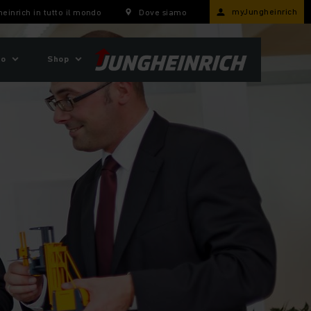
myJungheinrich
einrich in tutto il mondo
Dove siamo
mo
Shop