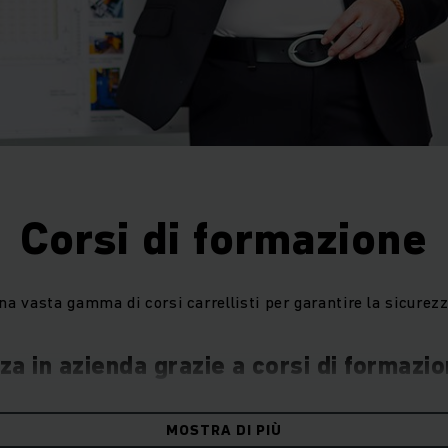
Corsi di formazione
na vasta gamma di corsi carrellisti per garantire la sicurez
za in azienda grazie a corsi di formazi
o è come lo sport: chi non padroneggia procedure o abilità de
MOSTRA DI PIÙ
esto è particolarmente importante per i flussi di lavoro in cu