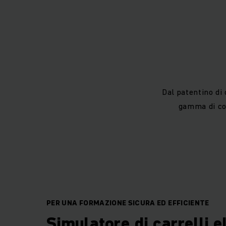
Con la nostra vasta
affidabile. Jungh
seduto secondo l
formazione extra a
Dal patentino di 
gamma di cor
Jungheinr
Con il pluripremiat
sul posto senza ri
erogare ogni anno 
PER UNA FORMAZIONE SICURA ED EFFICIENTE
Simulatore di carrelli e