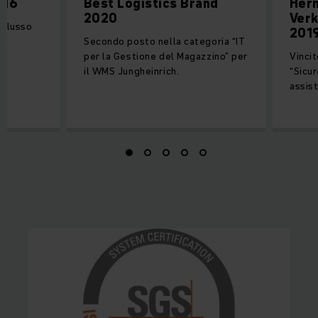
016
Best Logistics Brand
Her
2020
Verk
“Flusso
201
ic
Secondo posto nella categoria “IT
per la Gestione del Magazzino” per
Vincit
il WMS Jungheinrich.
“Sicur
assis