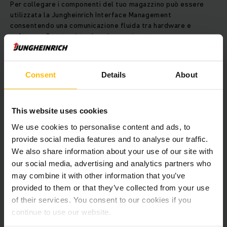
Per collegare i componenti del tuo magazzino può essere
utilizzata la Jungheinrich Interface Management
consentendo una comunicazione fluida tra hardware e
software. Questo si traduce in massima trasparenza e
aumentata produttività ed efficienza in ogni fase di lavoro.
Consent
Details
About
PIÙ INFORMAZIONI
This website uses cookies
La trasformazione digitale non è mai
We use cookies to personalise content and ads, to
stata così semplice
provide social media features and to analyse our traffic.
We also share information about your use of our site with
our social media, advertising and analytics partners who
may combine it with other information that you’ve
provided to them or that they’ve collected from your use
2.
3.
of their services. You consent to our cookies if you
continue to use our website.