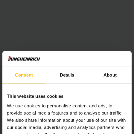
al 15%. Anche nel caso vi occorresse una piattaforma a
sospensione regolabile in base al peso, un caricabatterie
integrato oppure un ausilio alla trazione, tra le nostre
opzioni di noleggio troverete il transpallet elettrico giusto
per ogni esigenza.
Consent
Details
About
This website uses cookies
We use cookies to personalise content and ads, to
provide social media features and to analyse our traffic.
We also share information about your use of our site with
our social media, advertising and analytics partners who