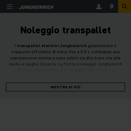
Noleggio transpallet
I
transpallet elettrici Jungheinrich
garantiscono il
trasporto efficiente di merci fino a 3,5 t, richiedono una
manutenzione minima e sono adatti sia alle brevi che alle
medie e lunghe distanze. La flotta a noleggio Jungheinrich
offre una vasta gamma di transpallet elettrici tra cui
scegliere quello più adatto, per
impieghi più leggeri o
attività più pesanti
. I nostri transpallet elettrici a noleggio
MOSTRA DI PIÙ
rispondono con efficienza alle diverse necessità di impiego
in magazzino.
Noleggio transpallet elettrico Jungheinrich.
Soprattutto negli spazi più stretti, l'eccellente
manovrabilità di un transpallet elettrico è molto utile.