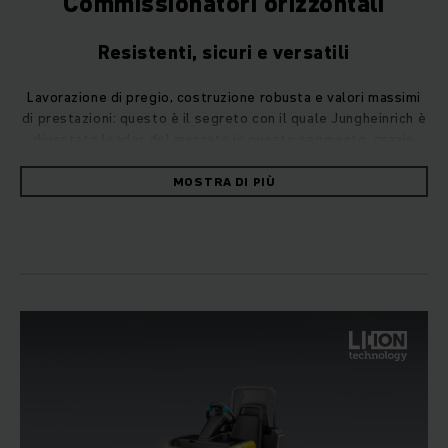
Commissionatori orizzontali
Resistenti, sicuri e versatili
Lavorazione di pregio, costruzione robusta e valori massimi
di prestazioni: questo è il segreto con il quale Jungheinrich è
diventato leader del mercato in questo segmento, grazie
alle apprezzabili percentuali di vendita e all’elevata
soddisfazione del cliente.
MOSTRA DI PIÙ
I nostri ECE delle serie 2 e 3 sono commissionatori
orizzontali instancabili e arrivano fino al secondo livello
della scaffalatura. La gamma di commissionatori verticali
invece inizia con il nostro EKS della serie 1 con un’altezza di
prelievo di fino a 4,60 m.
La vostra soluzione più ergonomica per un
maggior numero di prelievi all'ora
Nonostante le dimensioni compatte, i nostri ECE sono utili