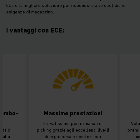
ECE è la migliore soluzione per rispondere alle quotidiane
esigenze di magazzino.
I vantaggi con ECE:
piombo-
Massime prestazioni
Elevatissime performance di
Vola
ità di
picking grazie agli eccellenti livelli
premi
e alla
di ergonomia e comfort per
un