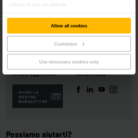
continue to use our website.
Per le altre certificazioni del Gruppo Jungheinrich consulta la
seguente pagina:
Allow all cookies
https://www.jungheinrich.com/en/responsibility/certificates-
6280
Customize
Use necessary cookies only
Rimani aggiornato
Social media
RICEVI LA
NOSTRA
NEWSLETTER
Possiamo aiutarti?