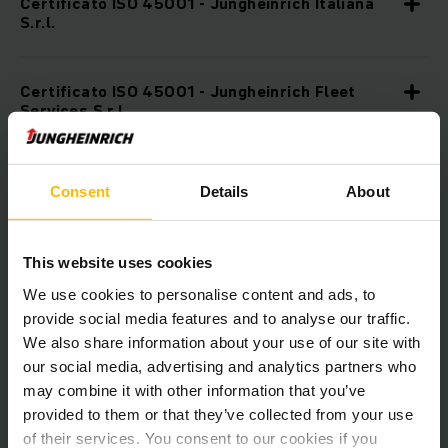
Certificato ISO 45001 - Jungheinrich Italiana
S.r.l.
Certificato ISO 45001 - Jungheinrich Fleet
Services S.r.l.
Certificato ISO 50001 - Jungheinrich Italiana
Consent
Details
About
S.r.l.
This website uses cookies
Certificato ISO 14001 - Jungheinrich Moosburg
We use cookies to personalise content and ads, to
provide social media features and to analyse our traffic.
Certificato ISO 14001 - Jungheinrich
We also share information about your use of our site with
Norderstedt
our social media, advertising and analytics partners who
may combine it with other information that you’ve
provided to them or that they’ve collected from your use
Certificato ISO 14001 - Jungheinrich Landsberg
of their services. You consent to our cookies if you