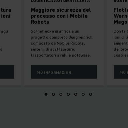
LOGISTICA AUTOMATIZZATA
SOSTE
itura
Maggiore sicurezza del
Flotta
 ioni
processo con i Mobile
Werne
Robots
Mago
 agli
Schnellecke si affida a un
Con la 
progetto completo Jungheinrich
ioni di
composto da Mobile Robots,
aumenta
el
sistemi di scaffalature,
dei pro
trasportatori a rulli e software.
costi e
PIÙ INFORMAZIONI
PIÙ