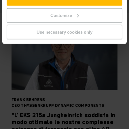
Customize
Use necessary cookies only
FRANK BEHRENS
CEO THYSSENKRUPP DYNAMIC COMPONENTS
"L’ EKS 215a Jungheinrich soddisfa in
modo ottimale le nostre complesse