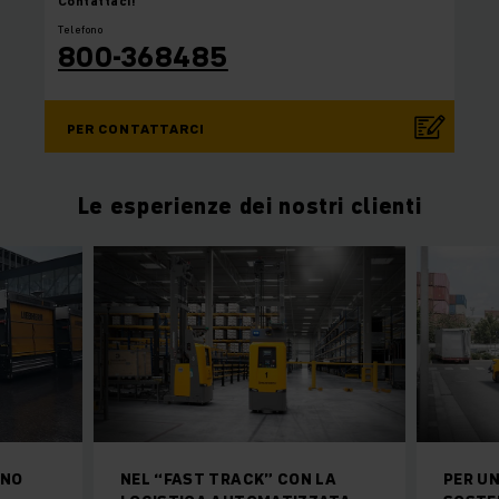
Contattaci!
Telefono
800-368485
PER CONTATTARCI
Le esperienze dei nostri clienti
INO
NEL “FAST TRACK” CON LA
PER U