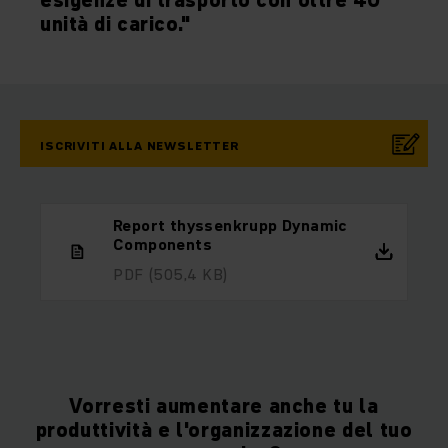
esigenze di trasporto con oltre 40
unità di carico."
ISCRIVITI ALLA NEWSLETTER
Report thyssenkrupp Dynamic
Components
PDF
(505,4 KB)
Vorresti aumentare anche tu la
produttività e l'organizzazione del tuo