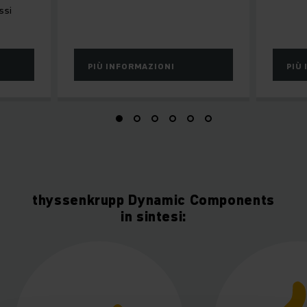
ssi
PIÙ INFORMAZIONI
PIÙ
thyssenkrupp Dynamic Components
in sintesi: