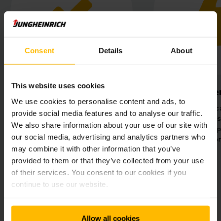
Consent
Details
About
This website uses cookies
Processi semplificati
Maggio
We use cookies to personalise content and ads, to
Migliore panoramica nel magazzino
Tecnologia di
provide social media features and to analyse our traffic.
 e
grazie a processi definiti con
all'avanguard
We also share information about your use of our site with
precisione e posizioni di
anche in ambi
our social media, advertising and analytics partners who
stoccaggio predefinite.
uom
may combine it with other information that you’ve
provided to them or that they’ve collected from your use
of their services. You consent to our cookies if you
continue to use our website.
Allow all cookies