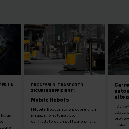
Carre
PER UN
PROCESSI DI TRASPORTO
autom
SICURI ED EFFICIENTI
altez
Mobile Robots
I Carre
I Mobile Robots sono il cuore di un
adatti 
 Things
magazzino automatico,
preliev
o:
controllato da un software smart.
in scaff
leware