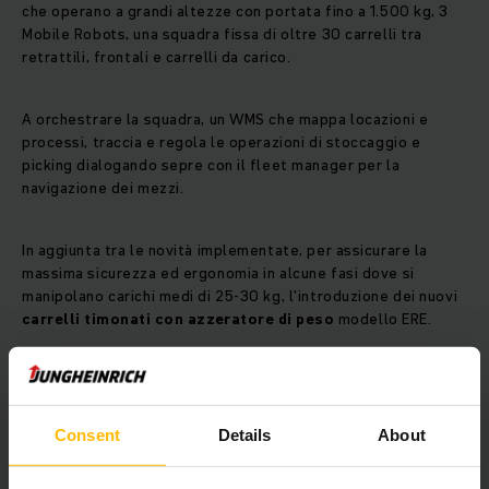
che operano a grandi altezze con portata fino a 1.500 kg, 3
Mobile Robots, una squadra fissa di oltre 30 carrelli tra
retrattili, frontali e carrelli da carico.
A orchestrare la squadra, un WMS che mappa locazioni e
processi, traccia e regola le operazioni di stoccaggio e
picking dialogando sepre con il fleet manager per la
navigazione dei mezzi.
In aggiunta tra le novità implementate, per assicurare la
massima sicurezza ed ergonomia in alcune fasi dove si
manipolano carichi medi di 25-30 kg, l'introduzione dei nuovi
carrelli timonati con azzeratore di peso
modello ERE.
Risultati
Consent
Details
About
Grazie al progetto di automazione Hyperstock Mazzoleni è
passata da un volume di movimentazione di 3,6 a un volume