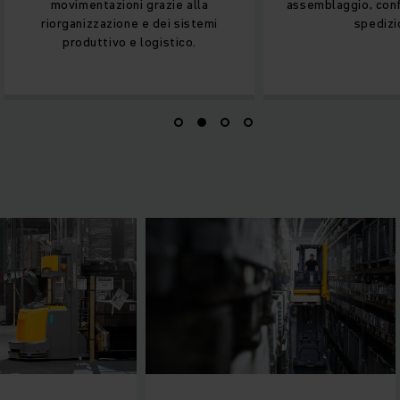
ni grazie alla
assemblaggio, confezionamento e
ne e dei sistemi
spedizione.
e logistico.