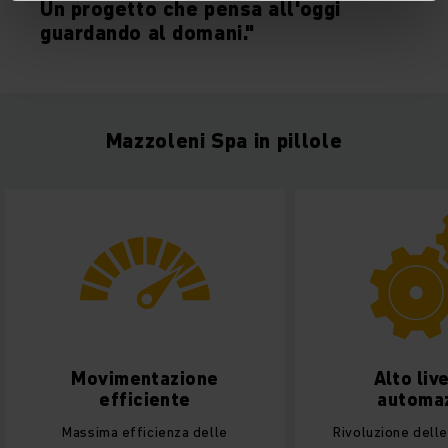
Un progetto che pensa all'oggi
guardando al domani."
Mazzoleni Spa in pillole
ntazione
Alto livello di
ciente
automazione
icienza delle
Rivoluzione delle operazioni di