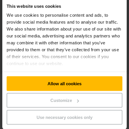
di 6,3 milioni di chili a settimana, un incremento di +75%.
This website uses cookies
We use cookies to personalise content and ads, to
Grazie alla riorganizzazione delle merci si è passati da una
provide social media features and to analyse our traffic.
capacità massima di 6.000 pallet a 12.240 pallet
We also share information about your use of our site with
complessivi.
our social media, advertising and analytics partners who
may combine it with other information that you’ve
Questi numeri, più che un punto di arrivo sono un punto di
provided to them or that they’ve collected from your use
partenza. Una base solida che alimenta la continua ricerca di
of their services. You consent to our cookies if you
innovazione comune.
continue to use our website.
Allow all cookies
ANDREA MAZZOLENI, CEO MAZZOLENI SPA
"Il nuovo magazzino ci ha permesso
Customize
di interpretare al meglio la
complessità e disegnare soluzioni
che coniugano efficienza e sviluppi
Use necessary cookies only
futuri in sinergia con Jungheinrich.