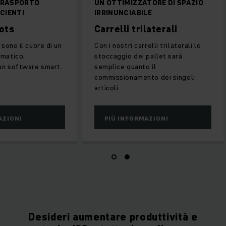
SSI DI TRASPORTO
UN OTTIMIZZATORE DI SPAZ
 ED EFFICIENTI
IRRINUNCIABILE
le Robots
Carrelli trilaterali
e Robots sono il cuore di un
Con i nostri carrelli trilaterali 
ino automatico,
stoccaggio dei pallet sarà
llato da un software smart.
semplice quanto il
commissionamento dei singoli
articoli
 INFORMAZIONI
PIÙ INFORMAZIONI
Desideri aumentare produttività e