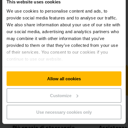
This website uses cookies
We use cookies to personalise content and ads, to
provide social media features and to analyse our traffic.
We also share information about your use of our site with
Wacker Neuson Produktion GmbH &
our social media, advertising and analytics partners who
Co. KG in sintesi
may combine it with other information that you’ve
provided to them or that they’ve collected from your use
of their services. You consent to our cookies if you
continue to use our website.
Allow all cookies
Customize
Use necessary cookies only
Più spazio di stoccaggio
Assistenza 