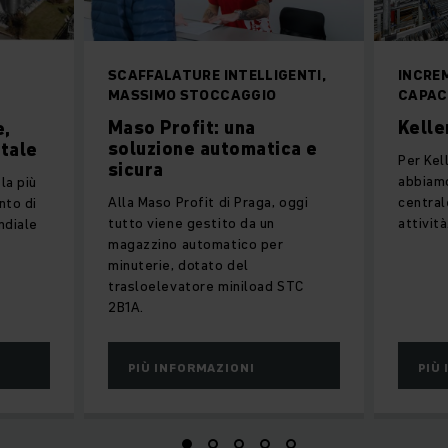
SCAFFALATURE INTELLIGENTI,
INCREM
MASSIMO STOCCAGGIO
CAPAC
Maso Profit: una
Kelle
e,
soluzione automatica e
tale
Per Kel
sicura
abbiamo
la più
Alla Maso Profit di Praga, oggi
central
nto di
tutto viene gestito da un
attività
ndiale
magazzino automatico per
minuterie, dotato del
trasloelevatore miniload STC
2B1A.
PIÙ INFORMAZIONI
PIÙ