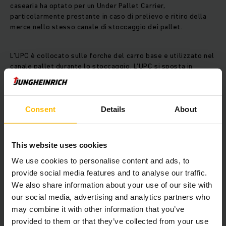
casearia ha optato per un Under Pallet Carrier,
particolarmente prestante in caso di prelievo e ritiro della
merce nello stesso canale di stoccaggio dei pallet.
L’UPC è collocato sulle forche del carro base e utilizzato nel
canale pallet durante lo stoccaggio. L’UPC si sposta in
maniera autonoma sotto il pallet e preleva le merci da
trasportare senza essere materialmente collegato al carro
base. In questo caso, lo shuttle controlla in maniera
indipendente tutti i movimenti di traslazione e sollevamento,
Consent
Details
About
avvalendosi dei sensori anticollisioni. Nel frattempo,
l’operatore può prelevare un altro pallet da immagazzinare,
posizionarlo all’inizio del canale e avviare l’elemento di
This website uses cookies
stoccaggio successivo.
We use cookies to personalise content and ads, to
provide social media features and to analyse our traffic.
Un’efficace collaborazione
We also share information about your use of our site with
our social media, advertising and analytics partners who
Abbiamo una gamma di carrelli elevatori completa. Numerosi
may combine it with other information that you’ve
carrelli elettrici ERE 225 stoccano e prelevano
provided to them or that they’ve collected from your use
dall’autocarro, trasportando le merci nel sistema di