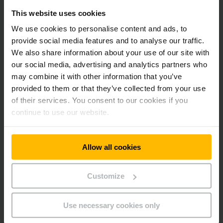
1. Perché i clienti devono prestare particolare
This website uses cookies
attenzione nella scelta della giusta
We use cookies to personalise content and ads, to
scaffalatura?
provide social media features and to analyse our traffic.
We also share information about your use of our site with
2. Come si definisce precisamente la sua area
our social media, advertising and analytics partners who
di responsabilità in Jungheinrich?
may combine it with other information that you’ve
provided to them or that they’ve collected from your use
of their services. You consent to our cookies if you
3. Quali sono le sfide quotidiane nella
continue to use our website.
tecnologia di magazzino?
Allow all cookies
4. Quali standard di qualità stabilisce
Jungheinrich per le scaffalature?
Customize
5. Che importanza attribuiscono i clienti alla
scelta della scaffalatura?
Use necessary cookies only