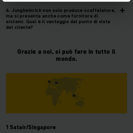
6. Jungheinrich non solo produce scaffalature,
ma si presenta anche come fornitore di
sistemi. Qual è il vantaggio dal punto di vista
del cliente?
Grazie a noi, si può fare in tutto il
mondo.
1 Satair/Singapore