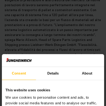
esigenze di prestazioni e alla crescita del mercato. Le nuove
postazioni di lavoro saranno perfettamente integrate nel
sistema di trasporto di pallet e contenitori esistente. Con
una capacità di sistema fino a 120 pallet all'ora per linea,
l'azienda sta creando le basi per un flusso di materiali ad alte
prestazioni e a prova di futuro. "L'ampliamento del nostro
sistema logistico automatizzato è un passo importante per
assicurare la consegna a lungo termine dei nostri ricambi",
spiega Mario Allesch, Head of Spare Parts Logistics and
Shipping presso Liebherr-Werk Ehingen GmbH. "Flessibilità,
elevata affidabilità dei processi e flussi di lavoro ottimizzati
dal punto di vista ergonomico sono requisiti fondamentali
per la nostra intralogistica. Jungheinrich soddisfa questi
requisiti grazie alla sua elevata competenza tecnica e ad una
pluriennale esperienza."
Consent
Details
About
This website uses cookies
We use cookies to personalise content and ads, to
provide social media features and to analyse our traffic.