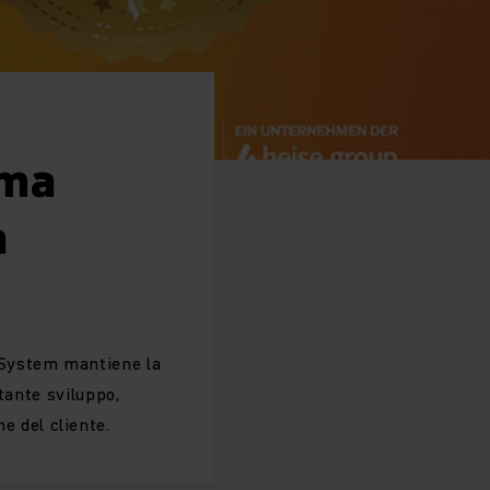
rma
a
 System mantiene la
tante sviluppo,
ne del cliente.