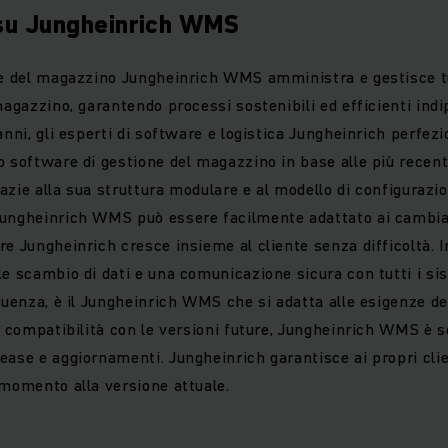
 su Jungheinrich WMS
ne del magazzino Jungheinrich WMS amministra e gestisce tut
 magazzino, garantendo processi sostenibili ed efficienti in
anni, gli esperti di software e logistica Jungheinrich perfez
o software di gestione del magazzino in base alle più recen
Grazie alla sua struttura modulare e al modello di configurazi
Jungheinrich WMS può essere facilmente adattato ai cambi
e Jungheinrich cresce insieme al cliente senza difficoltà. In
le scambio di dati e una comunicazione sicura con tutti i s
guenza, è il Jungheinrich WMS che si adatta alle esigenze del
la compatibilità con le versioni future, Jungheinrich WMS è 
ase e aggiornamenti. Jungheinrich garantisce ai propri clien
 momento alla versione attuale.