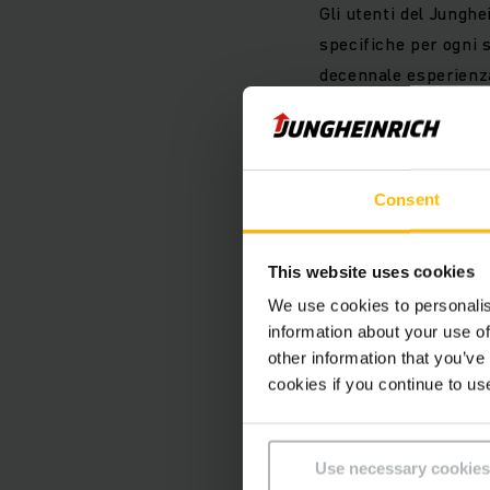
Gli utenti del Jungh
specifiche per ogni s
decennale esperienza
consulenza personali
Jungheinrich WMS con
delle funzioni. Degn
suoi utenti nella ca
Consent
This website uses cookies
We use cookies to personalis
information about your use of
other information that you’ve
cookies if you continue to us
Use necessary cookies