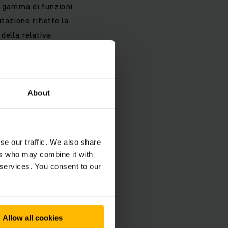
a gamma di funzioni
tazione riflette la
della relativa
oni offerte dal
tante ampliamento
vuto quest'anno dai
About
se our traffic. We also share
ers who may combine it with
 services. You consent to our
Allow all cookies