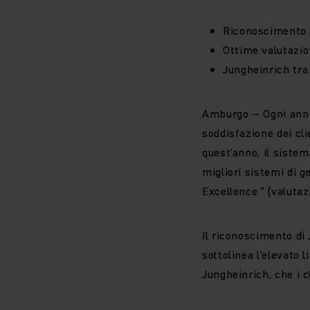
Riconoscimento 
Ottime valutazio
Jungheinrich tra
Amburgo – Ogni anno,
soddisfazione dei cli
quest'anno, il siste
migliori sistemi di 
Excellence " (valutaz
Il riconoscimento d
sottolinea l'elevato l
Jungheinrich, che i c