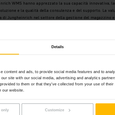
einrich WMS hanno apprezzato la sua capacità innovativa, l
oluzione e la qualità della consulenza e del supporto. La valu
 di Jungheinrich nel settore della gestione del magazzino e 
zzata sui flussi di materiali, nonché l'ampia gamma di funzi
 oltre 60 moduli configurabili in modo flessibile e il cos
o di nota è anche il riconoscimento che Jungheinrich ha rice
tegoria “Service & Support”.
Details
e content and ads, to provide social media features and to analy
 our site with our social media, advertising and analytics partn
 provided to them or that they’ve collected from your use of their
e our website.
 only
Customize