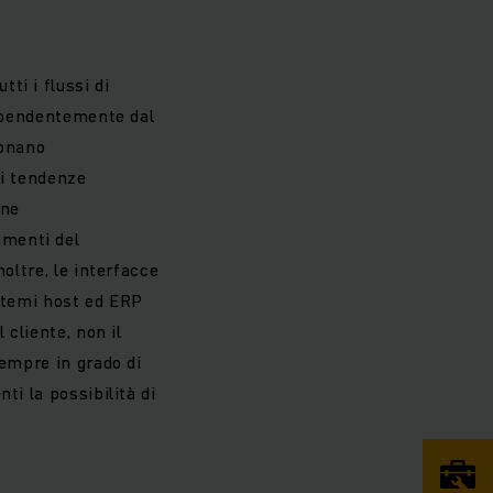
ti i flussi di
dipendentemente dal
ionano
ti tendenze
one
amenti del
oltre, le interfacce
istemi host ed ERP
 cliente, non il
sempre in grado di
ti la possibilità di