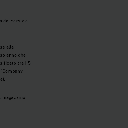
 del servizio
se alla
orso anno che
ificato tra i 5
ri "Company
ne).
el magazzino