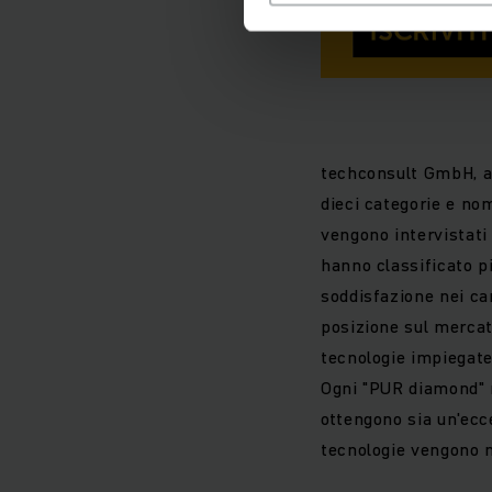
techconsult GmbH, af
dieci categorie e nomi
vengono intervistati 
hanno classificato pi
soddisfazione nei ca
posizione sul mercato
tecnologie impiegate
Ogni "PUR diamond" ra
ottengono sia un'ecce
tecnologie vengono 