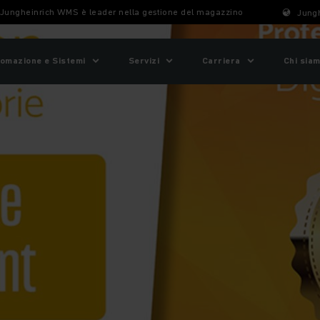
Jungheinrich WMS è leader nella gestione del magazzino
Jungh
omazione e Sistemi
Servizi
Carriera
Chi sia