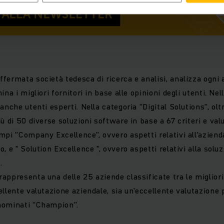
fermata società tedesca di ricerca e analisi, analizza ogni 
na i migliori fornitori in base alle opinioni degli utenti. Nell
anche utenti esperti. Nella categoria “Digital Solutions”, olt
ù di 50 diverse soluzioni software in base a 67 criteri e valu
mpi “Company Excellence”, ovvero aspetti relativi all'azienda
, e " Solution Excellence ", ovvero aspetti relativi alla soluz
.
ppresenta una delle 25 aziende classificate tra le migliori.
llente valutazione aziendale, sia un'eccellente valutazione 
nominati “Champion”.