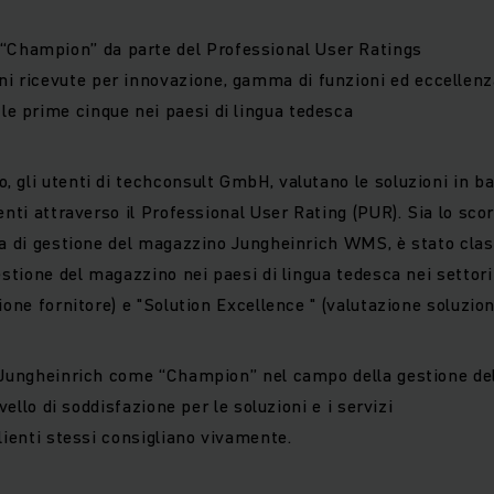
“Champion” da parte del Professional User Ratings
ni ricevute per innovazione, gamma di funzioni ed eccellenza
 le prime cinque nei paesi di lingua tedesca
 gli utenti di techconsult GmbH, valutano le soluzioni in ba
enti attraverso il Professional User Rating (PUR). Sia lo sc
ma di gestione del magazzino Jungheinrich WMS, è stato class
gestione del magazzino nei paesi di lingua tedesca nei setto
ione fornitore) e "Solution Excellence " (valutazione soluzio
i Jungheinrich come “Champion” nel campo della gestione d
ivello di soddisfazione per le soluzioni e i servizi
lienti stessi consigliano vivamente.