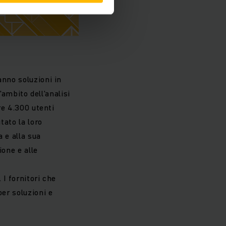
anno soluzioni in
'ambito dell'analisi
re 4.300 utenti
tato la loro
 e alla sua
ione e alle
 I fornitori che
per soluzioni e