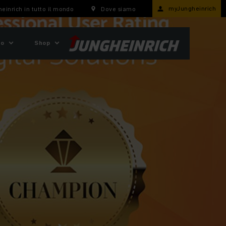
myJungheinrich
einrich in tutto il mondo
Dove siamo
mo
Shop