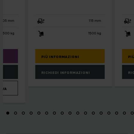
105 mm
115 mm
1500 kg
1500 kg
PIÙ INFORMAZIONI
PI
RICHIEDI INFORMAZIONI
RI
IVA