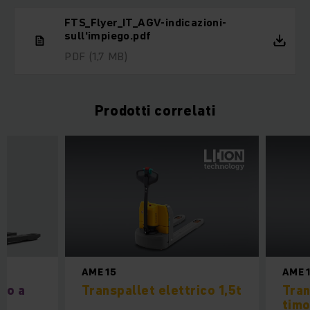
FTS_Flyer_IT_AGV-indicazioni-
sull'impiego.pdf
PDF
(1,7 MB)
Prodotti correlati
AME 15
AME 
co a
Transpallet elettrico 1,5t
Tran
timo