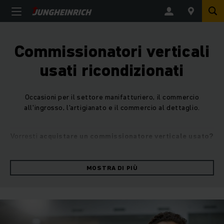
Commissionatori verticali
usati ricondizionati
Occasioni per il settore manifatturiero, il commercio
all'ingrosso, l'artigianato e il commercio al dettaglio.
Vorresti
acquistare un commissionatore verticale usato?
Nella nostra pagina di ricerca dedicata ai carrelli elevatori
usati troverai dei commissionatori verticali completamente
rinnovati e riportati a condizioni tecniche ed estetiche
MOSTRA DI PIÙ
eccellenti. Tutti i nostri commissionatori verticali usati sono
stati rinnovati presso il nostro centro di revisione e secondo
il nostro esclusivo metodo di revisione basato sul principio
delle 5 stelle e i più alti standard di sicurezza e sostenibilità.