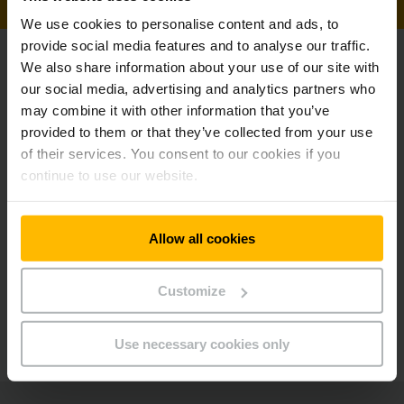
PER CONTATTARCI
We use cookies to personalise content and ads, to
provide social media features and to analyse our traffic.
We also share information about your use of our site with
our social media, advertising and analytics partners who
Rimani aggiornato
Social media
may combine it with other information that you’ve
provided to them or that they’ve collected from your use
RICEVI LA
of their services. You consent to our cookies if you
NOSTRA
continue to use our website.
NEWSLETTER
Allow all cookies
Possiamo aiutarti?
Customize
CONTATTACI
Use necessary cookies only