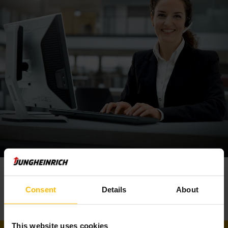
Commissionatori verticali usati
ricondizionati: risparmio di costi e di CO2.
L'acquisto da Jungheinrich di
un commissionatore verticale
usato
è un'alternativa vantaggiosa rispetto all'acquisto di un
carrello nuovo, senza rinunciare alla qualità e alla garanzia.
Inoltre, con i nostri JUNGSTARS, oltre a risparmiare sui costi,
consenti un risparmio di CO2, perché i componenti vengono
rielaborati e non devono essere prodotti di nuovo. Rispetto
ad una nuova produzione, un carrello commissionatore
verticale usato di Jungheinrich consente di risparmiare fino
all'80% di CO2.
Nella nostra pagina di
ricerca dedicata ai carrelli elevatori
Desideri
più informazioni?
usati
troverai diversi commissionatori verticali usati tra cui
Contattaci!
scegliere. In alternativa,
qui
puoi trovare i nostri carrelli
Telefono
Consent
Details
About
commissionatori verticali nuovi, con tecnologia
800-368485
all'avanguardia per ottenere ancora più efficienza e
sicurezza per il tuo magazzino.
This website uses cookies