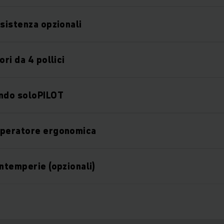
ssistenza opzionali
ori da 4 pollici
ando soloPILOT
operatore ergonomica
intemperie (opzionali)