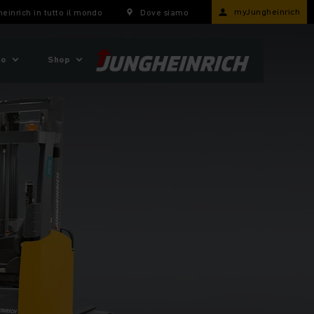
myJungheinrich
einrich in tutto il mondo
Dove siamo
mo
Shop