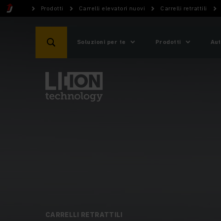
Prodotti
Carrelli elevatori nuovi
Carrelli retrattili
Soluzioni per te
Prodotti
Aut
CARRELLI RETRATTILI