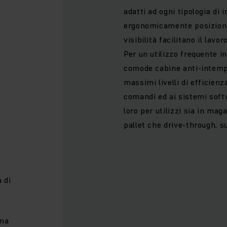
adatti ad ogni tipologia di 
ergonomicamente posizionat
visibilità facilitano il lavo
Per un utilizzo frequente in
comode cabine anti-intemper
massimi livelli di efficienz
comandi ed ai sistemi soft
loro per utilizzi sia in mag
pallet che drive-through, su
e
à di
ma