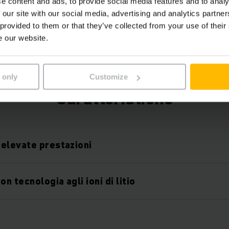
e content and ads, to provide social media features and to analy
Jungheinrich, che può essere modulato in modo fle
 our site with our social media, advertising and analytics partn
componenti hardware e software.
 provided to them or that they’ve collected from your use of their
e our website.
 only
Customize
Caratteristiche
elevate prestazioni
on tecnologia agli ioni di litio
O