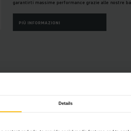
garantirti massime performance grazie alle nostre batter
PIÙ INFORMAZIONI
Vantaggi
Connected Trucks
Details
Utilizza i dati dei tuoi carrelli per risparmiare te
e per aumentare l'efficienza. La nostra Telematic
chiave per usufruire dei vantaggi del sistema di ge