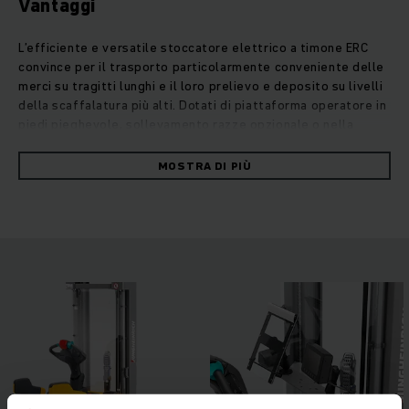
Vantaggi
L’efficiente e versatile stoccatore elettrico a timone ERC
convince per il trasporto particolarmente conveniente delle
merci su tragitti lunghi e il loro prelievo e deposito su livelli
della scaffalatura più alti. Dotati di piattaforma operatore in
piedi pieghevole, sollevamento razze opzionale o nella
versione con carreggiata larga sono utilizzabili con
flessibilità. Grazie alla maggiore luce libera da terra, anche
MOSTRA DI PIÙ
le irregolarità del pavimento e le rampe non sono un
problema. Su richiesta, il sollevamento razze supplementare
consente il trasporto a doppio piano di due pallet allo
stesso tempo per un’accelerazione notevole della
movimentazione merci. Come variante a carreggiata larga,
l’ERC è adatto anche per il trasporto di pallet chiusi o
trasversali. Il potente e preciso motore di sollevamento
consente un sollevamento e abbassamento delicati e
rispettosi di carichi fino ad altezze di sollevamento di 6
metri. Inoltre, sia il sistema a quattro ruote sia i sistemi di
assistenza opzionali come l’avviso di sovraccarico
operationCONTROL, garantiscono una maggiore sicurezza ed