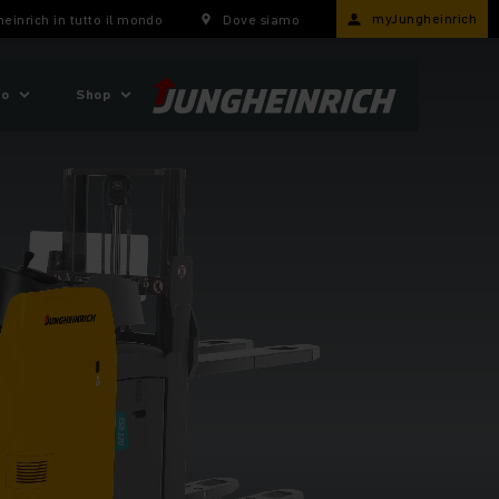
myJungheinrich
einrich in tutto il mondo
Dove siamo
mo
Shop