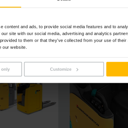
 di cambio frequente della direzione di marcia. Un comfort a
oscibili tutte le funzioni importanti, e dallo sterzo elettri
e content and ads, to provide social media features and to analy
 our site with our social media, advertising and analytics partn
 provided to them or that they’ve collected from your use of their
e our website.
 only
Customize