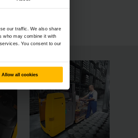
ncora maggiore è reso possibile dal display
co per effettuare manovre nella massima
se our traffic. We also share
ers who may combine it with
 services. You consent to our
Allow all cookies