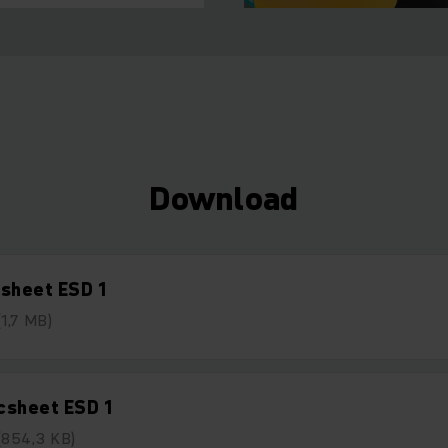
Download
sheet ESD 1
(1,7 MB)
csheet ESD 1
(854,3 KB)