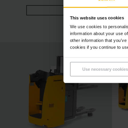
alla posizione di seduta laterale anche in caso
MOSTRA DI PIÙ
disposto al centro, sul quale sono sempre ricon
This website uses cookies
semplicità.
We use cookies to personalis
information about your use of
other information that you’ve
cookies if you continue to us
Use necessary cookies