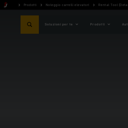
Prodotti
Noleggio carrelli elevatori
Rental Tool (Detai
Soluzioni per te
Prodotti
Aut