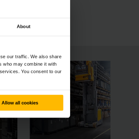
alla stessa altezza. Il sistema di smorzamento
ono un comportamento di marcia ottimale e la
ngue grazie alla consolle di comando regolabile
About
 ai vostri processi di magazzino.
se our traffic. We also share
ers who may combine it with
 services. You consent to our
Allow all cookies