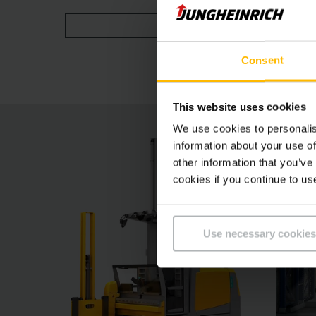
lavorano secondo il principio man-up, nel quale
MOSTRA DI PIÙ
delle oscillazioni brevettato, il comando a pav
massima sicurezza.Possibilità di guida con opera
Consent
elettricamente, agli spaziosi vani portaoggetti 
This website uses cookies
We use cookies to personalis
information about your use of
other information that you’ve
cookies if you continue to us
Use necessary cookies