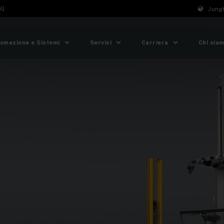
l)
Jungh
omazione e Sistemi
Servizi
Carriera
Chi sia