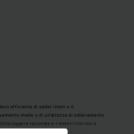
evo efficiente di pallet interi o il
levamento medio o di un’altezza di sollevamento
ttura leggera razionale e i motori sincroni a
a efficienza. Il conducente e il carrello