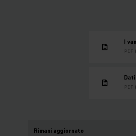
I va
PDF
Dati
PDF
Rimani aggiornato