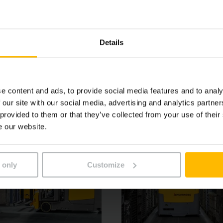
 la piattaforma operatore in piedi e le forche sono sempre 
imento RFID e i sistemi di assistenza intelligenti garantisc
tore seduto o in piedi: L’ampia postazione di guida si disti
Details
e alle numerose opzioni di allestimento per meglio adattarsi
e content and ads, to provide social media features and to analy
 our site with our social media, advertising and analytics partn
 provided to them or that they’ve collected from your use of their
e our website.
 only
Customize