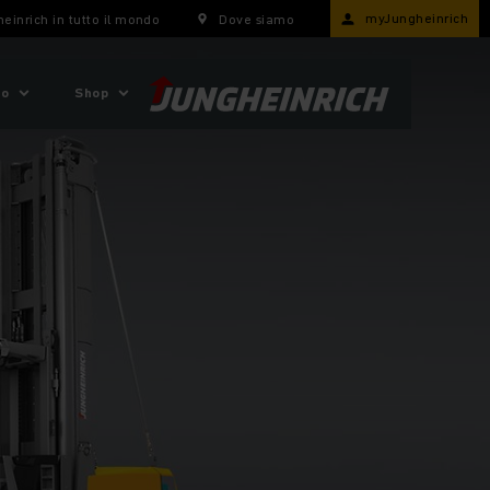
myJungheinrich
einrich in tutto il mondo
Dove siamo
mo
Shop