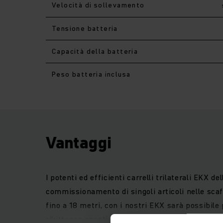
Velocità di sollevamento
Tensione batteria
Capacità della batteria
Peso batteria inclusa
Vantaggi
I potenti ed efficienti carrelli trilaterali EKX de
commissionamento di singoli articoli nelle scaf
fino a 18 metri, con i nostri EKX sarà possibile 
riluttanza esenti da manutenzione assicurano un