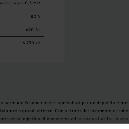
0,6 m/s
senza carico
80 V
620 Ah
6.750 kg
lla serie 4 e 5 sono i nostri specialisti per un deposito e preli
falature a grandi altezze. Che si tratti del segmento di sol
portare la logistica di magazzino ad un nuovo livello. La stru
 comportamento di marcia di prima classe e una straordinari