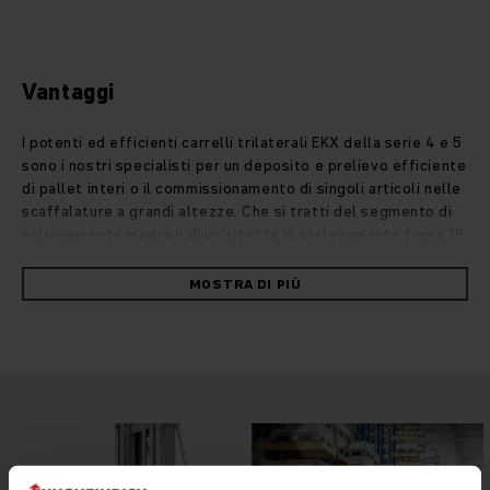
Vantaggi
I potenti ed efficienti carrelli trilaterali EKX della serie 4 e 5
sono i nostri specialisti per un deposito e prelievo efficiente
di pallet interi o il commissionamento di singoli articoli nelle
scaffalature a grandi altezze. Che si tratti del segmento di
sollevamento medio o di un’altezza di sollevamento fino a 18
metri, con i nostri EKX sarà possibile portare la logistica di
magazzino ad un nuovo livello. La struttura leggera razionale
MOSTRA DI PIÙ
e i motori sincroni a riluttanza esenti da manutenzione
assicurano un comportamento di marcia di prima classe e una
straordinaria efficienza. Il conducente e il carrello lavorano
secondo il principio man-up, nel quale la piattaforma
operatore in piedi e le forche sono sempre alla stessa
altezza. Il sistema di smorzamento delle oscillazioni
brevettato, il comando a pavimento RFID e i sistemi di
assistenza intelligenti garantiscono un comportamento di
marcia ottimale e la massima sicurezza.Possibilità di guida