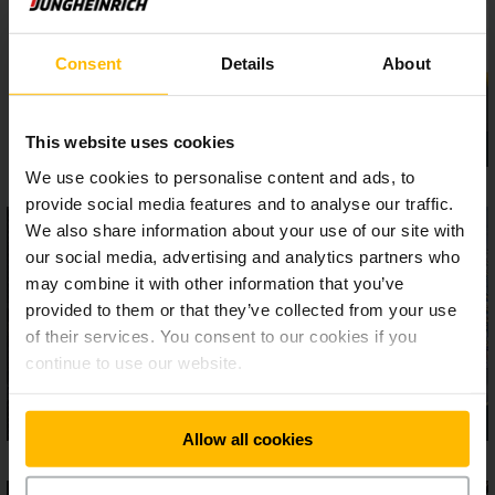
con operatore seduto o in piedi: L’ampia postazione di guida
si distingue grazie alla consolle di comando regolabile
Consent
Details
About
elettricamente, agli spaziosi vani portaoggetti e alle
numerose opzioni di allestimento per meglio adattarsi ai
vostri processi di magazzino.
This website uses cookies
We use cookies to personalise content and ads, to
provide social media features and to analyse our traffic.
We also share information about your use of our site with
our social media, advertising and analytics partners who
may combine it with other information that you’ve
provided to them or that they’ve collected from your use
of their services. You consent to our cookies if you
continue to use our website.
Allow all cookies