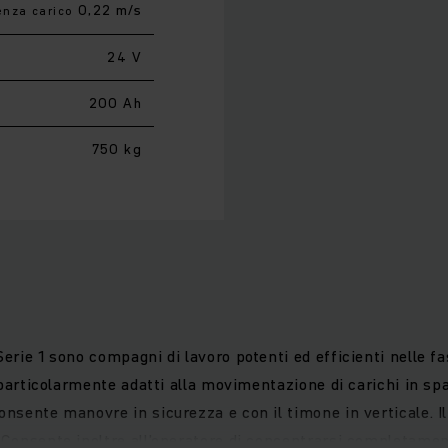
0,22 m/s
enza carico
24 V
200 Ah
750 kg
erie 1 sono compagni di lavoro potenti ed efficienti nelle f
e particolarmente adatti alla movimentazione di carichi in sp
onsente manovre in sicurezza e con il timone in verticale. I
 Consente inoltre all’operatore di concentrarsi completamen