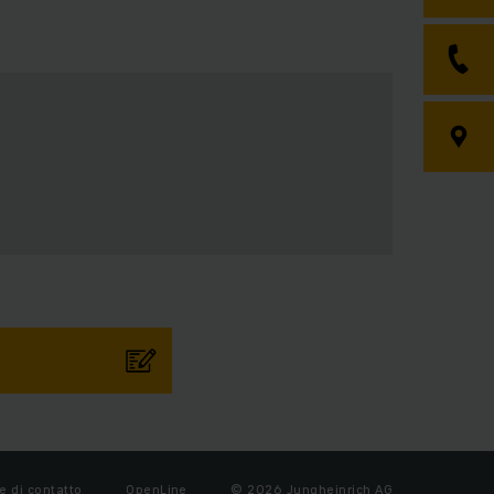
e di contatto
OpenLine
© 2026 Jungheinrich AG