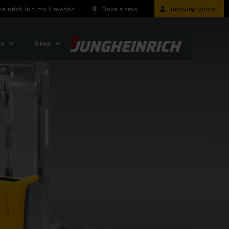
myJungheinrich
einrich in tutto il mondo
Dove siamo
mo
Shop