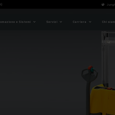
l)
Jungh
omazione e Sistemi
Servizi
Carriera
Chi sia