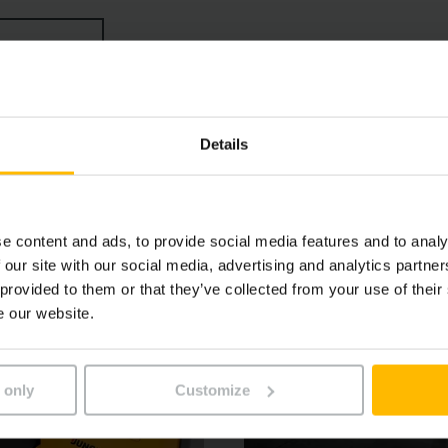
ino. Per un utilizzo flessibile, l'EJC della serie 1 può esse
a in modo semplice da una comune presa di corrente da 230 V
Details
e content and ads, to provide social media features and to analy
 our site with our social media, advertising and analytics partn
 provided to them or that they’ve collected from your use of their
e our website.
 only
Customize