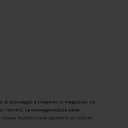
asi di stoccaggio e trasporto in magazzino. La
azi ristretti. La maneggevolezza viene
l timone multifunzione permette un utilizzo
te sulle operazioni di stoccaggio. Questo