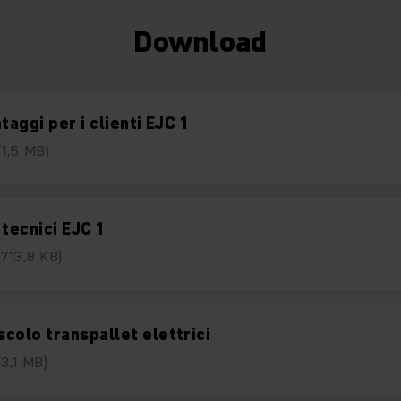
Download
ntaggi per i clienti EJC 1
(1,5 MB)
 tecnici EJC 1
(713,8 KB)
colo transpallet elettrici
(3,1 MB)