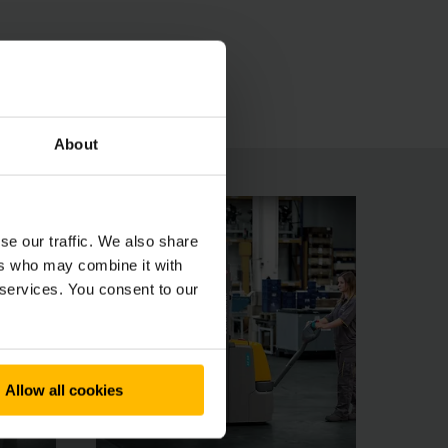
re dotato di un caricabatteria incorporato in
.
About
se our traffic. We also share
ers who may combine it with
 services. You consent to our
Allow all cookies