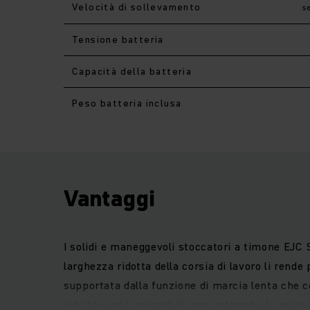
Velocità di sollevamento
s
Tensione batteria
Capacità della batteria
Peso batteria inclusa
Vantaggi
I solidi e maneggevoli stoccatori a timone EJC S
larghezza ridotta della corsia di lavoro li rend
supportata dalla funzione di marcia lenta che c
intuitivo ed è azionabile con entrambe le mani.