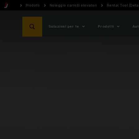
Prodotti
Noleggio carrelli elevatori
Rental Tool (Detai
Soluzioni per te
Prodotti
Aut