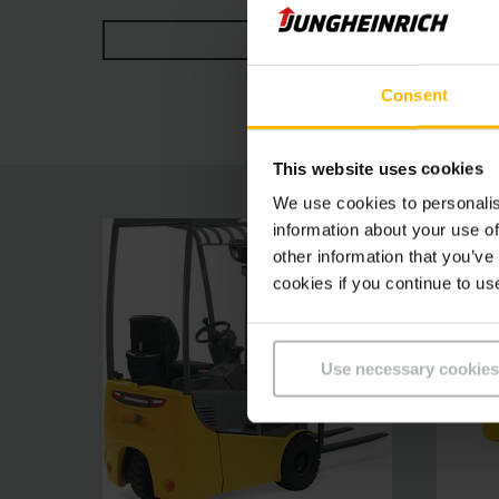
carico e lo scarico dei camion. Le nostre batte
MOSTRA DI PIÙ
di trazione e sollevamento a tecnologia trifa
marcia sicuro e in condizioni di lavoro ottimale
Consent
per un lavoro con la massima efficienza grazie 
This website uses cookies
We use cookies to personalis
information about your use of
other information that you’ve
cookies if you continue to us
Use necessary cookies