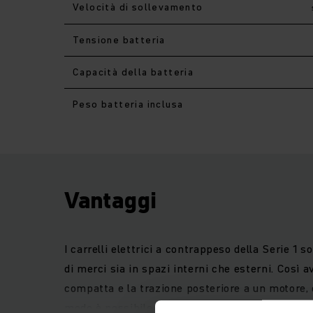
Velocità di sollevamento
Tensione batteria
Capacità della batteria
Peso batteria inclusa
Vantaggi
I carrelli elettrici a contrappeso della Serie 
di merci sia in spazi interni che esterni. Così a
compatta e la trazione posteriore a un motore,
modo è possibile eseguire le manovre rapidament