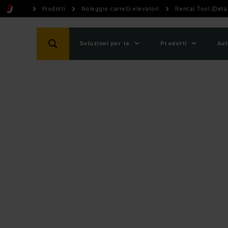
Prodotti
Noleggio carrelli elevatori
Rental Tool (Detai
Soluzioni per te
Prodotti
Aut