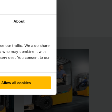
stazioni e resistenza.Sono garantite dai motori
 con buona visibilità per un comportamento di
sigenze dell'operatore che costituiscono la base
About
se our traffic. We also share
ers who may combine it with
 services. You consent to our
Allow all cookies