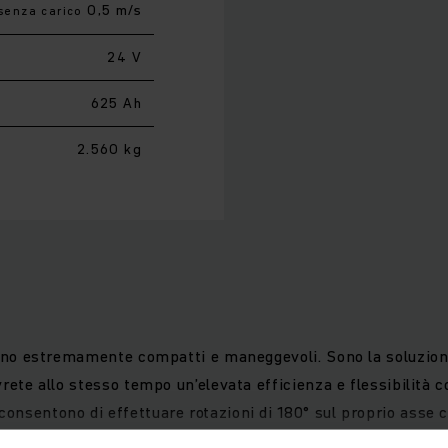
0,5 m/s
senza carico
24 V
625 Ah
2.560 kg
1 sono estremamente compatti e maneggevoli. Sono la soluzio
vrete allo stesso tempo un’elevata efficienza e flessibilità 
 consentono di effettuare rotazioni di 180° sul proprio ass
e e con precisione, con le migliori prestazioni anche negli s