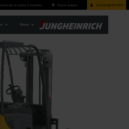
myJungheinrich
einrich in tutto il mondo
Dove siamo
mo
Shop