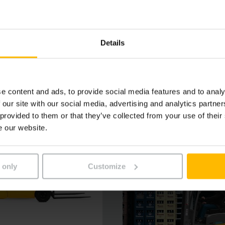
rie piombo-acido con accesso diretto assicurano elevate pre
se esente da manutenzione e una plancia comandi ergonomica
. Possibilità di configurazione personalizzata in base alle e
Details
ai massimi livelli di ergonomia.
e content and ads, to provide social media features and to analy
 our site with our social media, advertising and analytics partn
 provided to them or that they’ve collected from your use of their
e our website.
 only
Customize