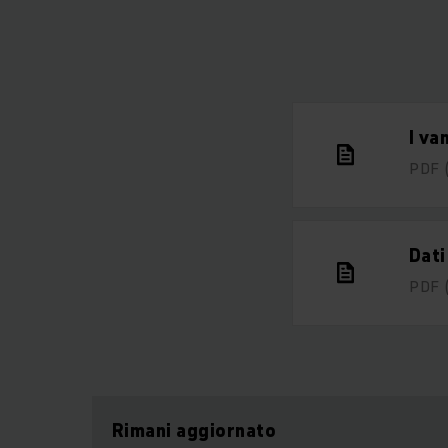
I va
PDF
Dati
PDF
Rimani aggiornato