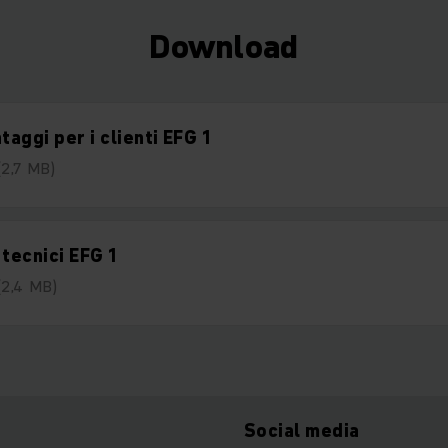
Download
ntaggi per i clienti EFG 1
(2,7 MB)
 tecnici EFG 1
(2,4 MB)
Social media