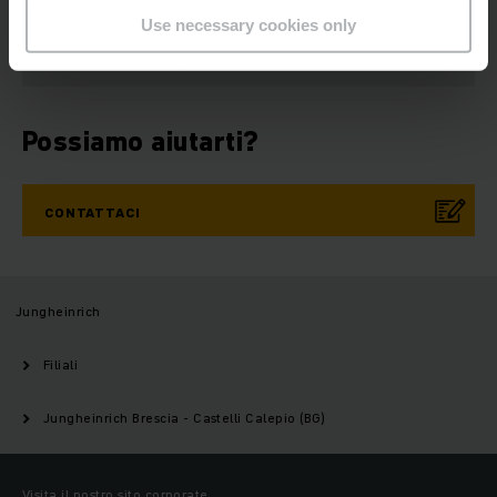
NOSTRA
NEWSLETTER
Use necessary cookies only
Possiamo aiutarti?
CONTATTACI
Jungheinrich
Filiali
Jungheinrich Brescia - Castelli Calepio (BG)
Visita il nostro sito corporate