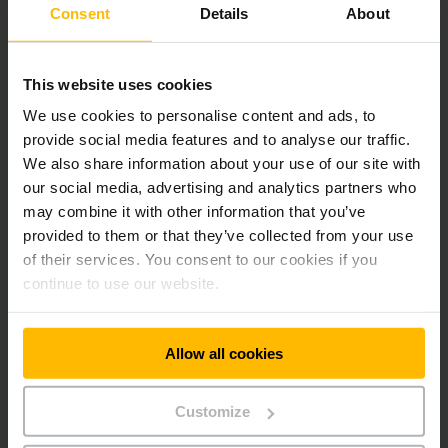
Filiale di Brescia
Consent
Details
About
Via Molinaretti 22
24060 Castelli Calepio (BG)
This website uses cookies
Italy
We use cookies to personalise content and ads, to
Telefono:
provide social media features and to analyse our traffic.
800 368 485
We also share information about your use of our site with
our social media, advertising and analytics partners who
CI CONTATTI
may combine it with other information that you’ve
provided to them or that they’ve collected from your use
of their services. You consent to our cookies if you
DESCRIZIONE DEL PERCORSO
continue to use our website.
Allow all cookies
Rimani aggiornato
Social media
Customize
RICEVI LA