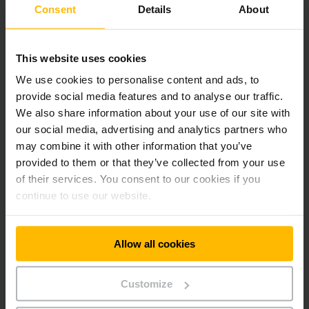
Centro Regionale di Palermo
Consent
Details
About
Via Filippo Giambanco snc Z.I.
90044 Carini (PA)
This website uses cookies
Italy
We use cookies to personalise content and ads, to
Telefono:
provide social media features and to analyse our traffic.
800 368485
We also share information about your use of our site with
our social media, advertising and analytics partners who
CI CONTATTI
may combine it with other information that you’ve
provided to them or that they’ve collected from your use
of their services. You consent to our cookies if you
DESCRIZIONE DEL PERCORSO
continue to use our website.
Allow all cookies
Rimani aggiornato
Social media
Customize
RICEVI LA