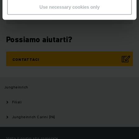
NOSTRA
NEWSLETTER
Use necessary cookies only
Possiamo aiutarti?
CONTATTACI
Jungheinrich
Filiali
Jungheinrich Carini (PA)
Visita il nostro sito corporate