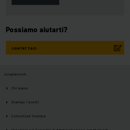
Possiamo aiutarti?
CONTATTACI
Jungheinrich
Chi siamo
Stampa / eventi
Comunicati Stampa
Variazioni nel Consiglio di Amministrazione Jungheinrich