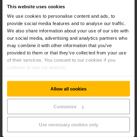
dall'altro un contributo importante alla preservazione del
This website uses cookies
nostro pianeta per le generazioni future.
We use cookies to personalise content and ads, to
provide social media features and to analyse our traffic.
In quanto azienda di intralogistica che opera su scala
We also share information about your use of our site with
globale, Jungheinrich ritiene di doversi impegnare dal punto
di vista sociale, ambientale ed economico. Ed è per questo
our social media, advertising and analytics partners who
che la nostra idea di sostenibilità è alla base di tutto quello
may combine it with other information that you’ve
che facciamo, bilanciando con successo una crescita
provided to them or that they’ve collected from your use
redditizia con attenzioni sociali e ambientali.
of their services. You consent to our cookies if you
continue to use our website.
Jungheinrich è già impegnata negli obiettivi di sviluppo
sostenibile e si concentra, in particolare, sulla
protezione
del clima
, sulla
produzione sostenibile
e sull’
industria
Allow all cookies
innovativa
.
Inoltre, in qualità di "Sustainability Enabler", l'azienda
Customize
contribuisce alla trasformazione sostenibile
dell'intralogistica con i suoi
prodotti ad alta efficienza
energetica e supporta i propri clienti nel raggiungimento
Use necessary cookies only
degli obiettivi climatici
.