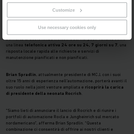
Collaborando
con oltre 570 partner del canale Logisnext
Customize
in tutto il Nord America, Rocrich offrirà la proposta di
maggior valore per il settore
,
con una copertura locale e
regionale senza pari
. L’
ampia rete di vendita
copre tutti gli
Use necessary cookies only
Stati Uniti, nonché le regioni del Canada e del Messico.
L’offerta di
assistenza
includerà servizi post-vendita come
una linea
telefonica attiva 24 ore su 24, 7 giorni su 7
, una
risposta locale rapida alle richieste e servizi di
manutenzione pianificati e non pianificati.
Brian Spradlin
, attualmente presidente di MCJ, con i suoi
oltre 15 anni di esperienza nell’automazione, porterà avanti il
suo ruolo nella joint venture ampliata e
ricoprirà la carica
di presidente della neonata Rocrich
.
“Siamo lieti di annunciare il lancio di Rocrich e di riunire i
portfoli di automazione Rocla e Jungheinrich sul mercato
nordamericano”, afferma Brian Spradlin. “Questa
combinazione ci consentirà di offrire ai nostri clienti e