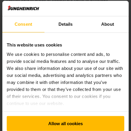
esigenze dei clienti. L'offerta per il mercato nordamericano
si baserà sull’esperienza di Rocla e Jungheinrich nel settore
AGV e il cui know-how è in continuo sviluppo negli ultimi
decenni. Rocrich, a sua volta, utilizzerà queste soluzioni
Consent
Details
About
come punto di partenza per ulteriori prodotti e servizi.
This website uses cookies
Rafforzamento delle capacità locali con il
supporto della più grande rete di vendita del
We use cookies to personalise content and ads, to
Nord America
provide social media features and to analyse our traffic.
We also share information about your use of our site with
Per diventare un partner ancora più forte per il mercato,
our social media, advertising and analytics partners who
Rocrich amplierà la propria organizzazione
may combine it with other information that you’ve
nordamericana e rafforzerà ulteriormente le proprie
provided to them or that they’ve collected from your use
capacità locali
. Come parte della strategia, vengono
of their services. You consent to our cookies if you
inoltre ampliate le competenze nei settori della vendita,
messa in servizio, installazione e assistenza clienti. Allo
continue to use our website.
stesso tempo, la joint venture utilizzerà l’esperienza di
Jungheinrich e Rocla per migliorare ulteriormente il servizio
clienti e l’esperienza dei clienti esistenti nella regione.
Allow all cookies