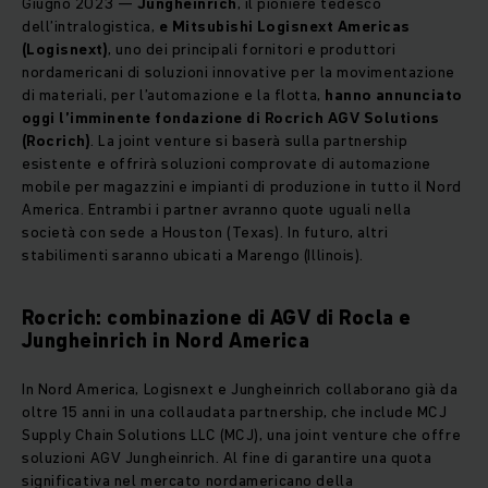
Giugno 2023 —
Jungheinrich
, il pioniere tedesco
dell’intralogistica,
e Mitsubishi Logisnext Americas
(Logisnext)
, uno dei principali fornitori e produttori
nordamericani di soluzioni innovative per la movimentazione
di materiali, per l’automazione e la flotta,
hanno annunciato
oggi l’imminente fondazione di Rocrich AGV Solutions
(Rocrich)
. La joint venture si baserà sulla partnership
esistente e offrirà soluzioni comprovate di automazione
mobile per magazzini e impianti di produzione in tutto il Nord
America. Entrambi i partner avranno quote uguali nella
società con sede a Houston (Texas). In futuro, altri
stabilimenti saranno ubicati a Marengo (Illinois).
Rocrich: combinazione di AGV di Rocla e
Jungheinrich in Nord America
In Nord America, Logisnext e Jungheinrich collaborano già da
oltre 15 anni in una collaudata partnership, che include MCJ
Supply Chain Solutions LLC (MCJ), una joint venture che offre
soluzioni AGV Jungheinrich. Al fine di garantire una quota
significativa nel mercato nordamericano della