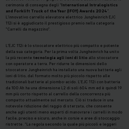
cerimonia di consegna degli “
International Intralogistics
and Forklift Truck of the Year (IFOY) Awards 2024
”.
L'innovativo carrello elevatore elettrico Jungheinrich EJC
112i si è aggiudicato il prestigioso premio nella categoria
"Carrelli da magazzino".
L'EJC 112i è lo stoccatore elettrico più compatto e potente
della sua categoria. Per la prima volta Jungheinrich ha unito
la più recente
tecnologia agli ioni di litio
allo stoccatore
con operatore a terra. Per ridurre le dimensioni dello
stoccatore Jungheinrich ha installato una nuova batteria agli
ioni di litio, dal formato molto più piccolo rispetto alle
tradizionali batterie al piombo-acido. L'EJC 112i con batteria
da 100 Ah ha una dimensione L2 di soli 604 mm ed è quindi 19
mm più corto rispetto al carrello della concorrenza più
compatto attualmente sul mercato. Ciò si traduce in una
notevole riduzione del raggio di sterzata, che consente
anche agli utenti meno esperti di manovrare i carrelli in modo
facile, preciso e sicuro, anche in corsie e aree di stoccaggio
ristrette. “La regola secondo la quale più piccoli e leggeri