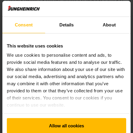
sono la batteria e il carrello, minore è la stabilità e quindi le
portate residue, non è più applicabile.
Con l’EJC 112i siamo riusciti a ottenere una
combinazione di
Consent
Details
About
compattezza e prestazioni
che non ha eguali in questo
segmento”, spiega Christian Erlach, Membro del Consiglio di
Amministrazione del Gruppo Jungheinrich. Ottimizzando il
This website uses cookies
baricentro, la stabilità del carrello è stata notevolmente
We use cookies to personalise content and ads, to
migliorata. Il risultato è un notevole aumento delle portate
residue, fino a 250 kg. L'EJC 112i stabilisce quindi un nuovo il
provide social media features and to analyse our traffic.
punto di riferimento nel suo segmento, con portate residue
We also share information about your use of our site with
di 650 kg a 4,70 m. Lo stoccatore elettrico convince anche
our social media, advertising and analytics partners who
per le sue velocità di sollevamento e abbassamento
may combine it with other information that you’ve
particolarmente elevate.
provided to them or that they’ve collected from your use
of their services. You consent to our cookies if you
Informazioni sul Premio IFOY
continue to use our website.
Il premio IFOY (“International Intralogistics and Forklift Truck
Allow all cookies
of the Year”) è sinonimo di efficienza e progresso ed è