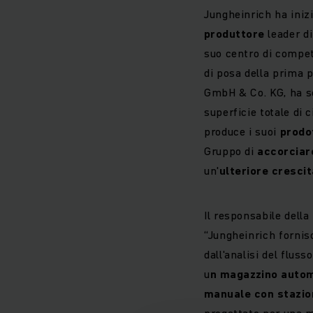
Jungheinrich ha iniz
produttore
leader d
suo centro di compet
di posa della prima p
GmbH & Co. KG, ha seg
superficie totale di 
produce i suoi
prodo
Gruppo di
accorciar
un'
ulteriore crescit
Il responsabile della
“Jungheinrich forni
dall'analisi del flus
u
n magazzino automa
manuale con stazio
progettato per una 