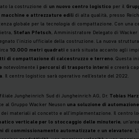
iato la costruzione di
un nuovo centro logistico
per il
Grup
i
macchine e attrezzature edili
di alta qualità, presso Reic
enza globale per la tecnologia di compattazione. Con una c
ietra,
Stefan Pfetsch
, Amministratore Delegato di Wacker
nato l'inizio ufficiale della costruzione. La nuova struttur
circa
10.000 metri quadrati
e sarà situata accanto agli impi
tti di compattazione di calcestruzzo e terreno
. Questa in
e
notevolmente
i percorsi di trasporto interni
e creerà cap
a
. Il centro logistico sarà operativo nell’estate del 2022.
 filiale Jungheinrich Sud di Jungheinrich AG, Dr.
Tobias Harz
sce al Gruppo Wacker Neuson
una soluzione di automazione
so dei materiali al concetto e all'implementazione. Il centro 
tico verticale per lo stoccaggio delle minuterie
, un'are
ni di commissionamento automatizzate
e
un elevatore
. 
maggiore
produttività
, una maggiore
velocità
e una maggio