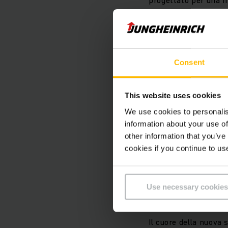
flusso dei materiali 
un'
intralogistica m
L'aumento delle rich
Consent
spinto il magazzino 
logistici più efficie
This website uses cookies
di una
consulenza co
We use cookies to personalis
strutture e i process
information about your use of
materiali risultante
other information that you’ve
Insieme, si è deciso 
cookies if you continue to us
soluzione migliore e 
modernizzati aumenta
Use necessary cookies
termine
per Wacker
Il cuore della nuova