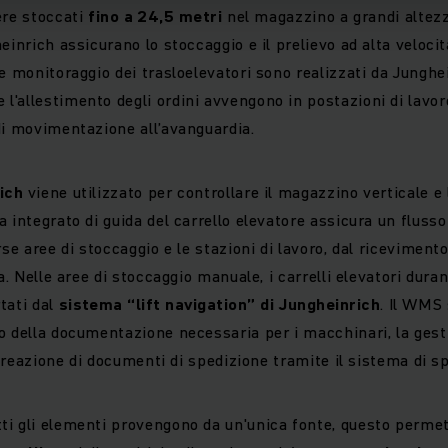
ere stoccati
fino a 24,5 metri
nel magazzino a grandi altezz
einrich assicurano lo stoccaggio e il prelievo ad alta veloci
e monitoraggio dei trasloelevatori sono realizzati da Junghei
'allestimento degli ordini avvengono in postazioni di lavo
di movimentazione all’avanguardia.
ich
viene utilizzato per controllare il magazzino verticale e 
 integrato di guida del carrello elevatore assicura un flusso
rse aree di stoccaggio e le stazioni di lavoro, dal riceviment
a. Nelle aree di stoccaggio manuale, i carrelli elevatori duran
tati dal
sistema “lift navigation” di Jungheinrich
. Il WMS
o della documentazione necessaria per i macchinari, la gest
a creazione di documenti di spedizione tramite il sistema di s
ti gli elementi provengono da un'unica fonte, questo perme