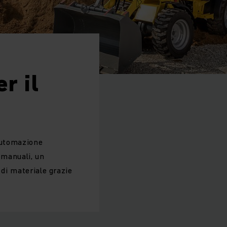
r il
'automazione
 manuali, un
 di materiale grazie