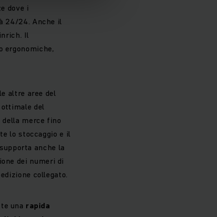
e dove i
tà 24/24. Anche il
nrich. Il
ro ergonomiche,
le altre aree del
 ottimale del
o della merce fino
te lo stoccaggio e il
 supporta anche la
ione dei numeri di
pedizione collegato.
tte una
rapida