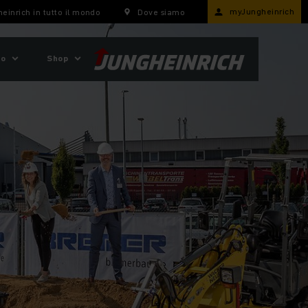
myJungheinrich
einrich in tutto il mondo
Dove siamo
mo
Shop