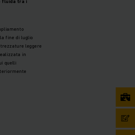
fluida tra i
ampliamento
 fine di luglio
ttrezzature leggere
ealizzata in
i quelli
ulteriormente