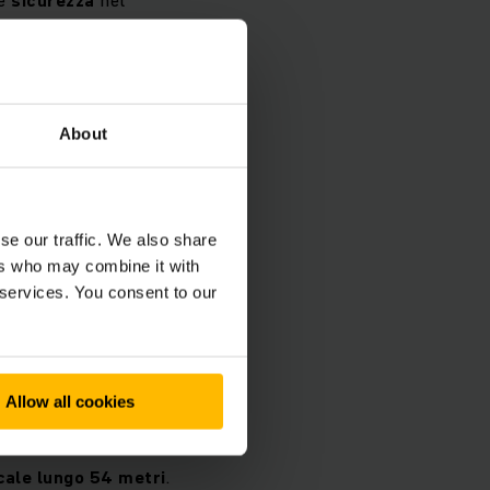
son di
empre più brevi
, ha
About
 ricerca di
processi
einrich. Nell'ambito
 hanno analizzato le
se our traffic. We also share
 concetto di flusso dei
ers who may combine it with
cker Neuson.
 services. You consent to our
questa è risultata la
 e i relativi processi
n
risparmio a lungo
Allow all cookies
cale lungo 54 metri
.