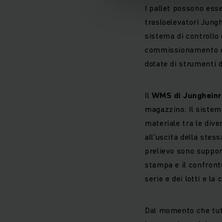
I pallet possono ess
trasloelevatori Jungh
sistema di controllo 
commissionamento e l
dotate di strumenti 
Il
WMS di Jungheinr
magazzino. Il sistema
materiale tra le dive
all'uscita della stess
prelievo sono suppor
stampa e il confront
serie e dei lotti e l
Dal momento che tut