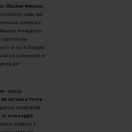
po Wacker Neuson
,
hertshofen, sede del
erimonia simbolica
 Neuson Produktion
a coprirà una
anti in cui il Gruppo
iziativa consentirà al
acità per
er
, spiega:
 da un'unica fonte
-
logistico comprende
a di
stoccaggio
L'intero sistema è
re
sicurezza
nel