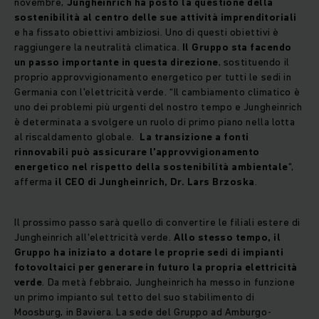
novembre,
Jungheinrich ha posto la questione della
sostenibilità al centro delle sue attività imprenditoriali
e ha fissato obiettivi ambiziosi. Uno di questi obiettivi è
raggiungere la neutralità climatica.
Il Gruppo sta facendo
un passo importante in questa direzione
, sostituendo il
proprio approvvigionamento energetico per tutti le sedi in
Germania con l'elettricità verde. “Il cambiamento climatico è
uno dei problemi più urgenti del nostro tempo e Jungheinrich
è determinata a svolgere un ruolo di primo piano nella lotta
al riscaldamento globale.
La transizione a fonti
rinnovabili può assicurare l’approvvigionamento
energetico nel rispetto della sostenibilità ambientale
",
afferma
il CEO di Jungheinrich, Dr. Lars Brzoska
.
Il prossimo passo sarà quello di convertire le filiali estere di
Jungheinrich all'elettricità verde.
Allo stesso tempo, il
Gruppo ha iniziato a dotare le proprie sedi di impianti
fotovoltaici per generare in futuro la propria elettricità
verde
. Da metà febbraio, Jungheinrich ha messo in funzione
un primo impianto sul tetto del suo stabilimento di
Moosburg, in Baviera. La sede del Gruppo ad Amburgo-