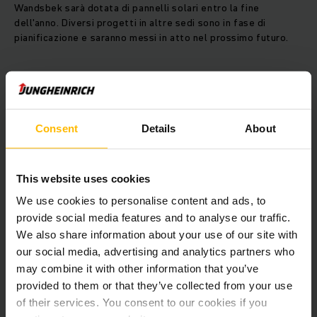
Wandsbek sarà dotata di pannelli solari entro la fine
dell'anno. Diversi progetti in altre sedi sono in fase di
pianificazione e saranno messi in atto nel prossimo futuro.
Nel 2019, gli stabilimenti e le filiali Jungheinrich in Germania
hanno acquistato in totale circa 45.600.000 kilowattora di
elettricità. La completa sostituzione dei combustibili fossili,
come la lignite e il carbone fossile o il gas naturale, con le
Consent
Details
About
energie rinnovabili, si traduce nell’azzeramento delle
emissioni di CO2 dell’azienda per il consumo di elettricità in
Germania. Rispetto al mix di elettricità convenzionale, in
This website uses cookies
questo modo Jungheinrich risparmia circa 15.500 tonnellate
di CO2 l’anno. Circa il 69% delle emissioni di CO2 di
We use cookies to personalise content and ads, to
Jungheinrich prodotte dal consumo di elettricità in tutto il
provide social media features and to analyse our traffic.
mondo venivano generate in Germania.
Passando a fonti di
We also share information about your use of our site with
energia rinnovabili
in tutta la Germania,
il Gruppo sta
our social media, advertising and analytics partners who
anche
riducendo significativamente la sua impronta
may combine it with other information that you’ve
ecologica globale
.
provided to them or that they’ve collected from your use
of their services. You consent to our cookies if you
Anche l'ecobilancio dei carrelli prodotti da Jungheinrich